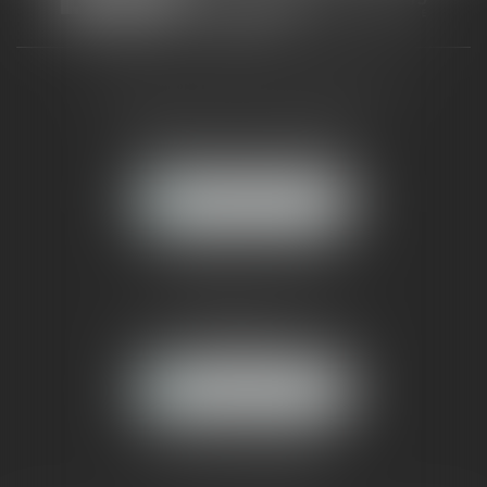
CABINET RUEIL-MALMAISON
121, avenue Paul Doumer
92500 RUEIL-MALMAISON
NOUS LOCALISER
CABINET PARIS
52, boulevard Emile Augier
75116 PARIS
NOUS LOCALISER
Pour nous contacter :
Tél :
01 41 91 76 76