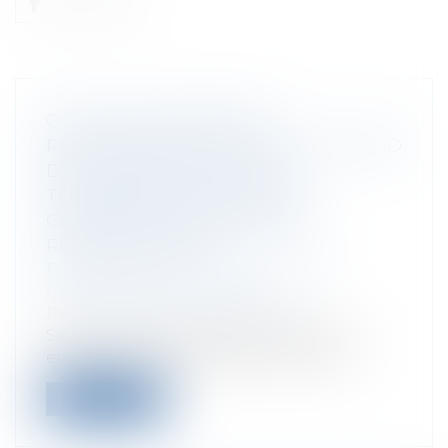
QUEL EST LE RÉGIME DE
RESPONSABILITÉ DE L'ETAT À L'ÉGARD
DES VICTIMES D'ACTES DE
TERRORISME À RAISON DES
CARENCES DES SERVICES DE
RENSEIGNEMENT ?
Particuliers
/
Civil / Pénal
/
Victimes
Collectivités
/
Contentieux
/
Responsabilité administrative
Seule une faute lourde est de nature à
engager la responsabilité de l'Etat à...
Lire la suite