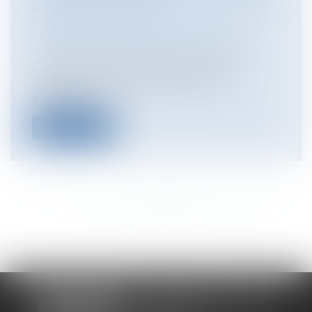
ET ARCHITECTURALE
Particuliers
/
Patrimoine
/
Construction
Collectivités
/
Urbanisme
/
Permis de
construire/ Documents d'urbanisme
Sur le site consultation publique
développement durable les maîtres
d'ouvrage...
Lire la suite
<<
<
...
290
291
292
293
294
295
296
...
>
>>