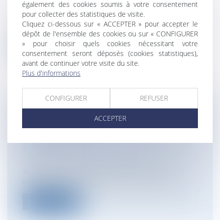
également des cookies soumis à votre consentement
Gestion de fait/ Chambre des Comptes
pour collecter des statistiques de visite.
Le 26 septembre 2018 est paru un arrêté
Cliquez ci-dessous sur « ACCEPTER » pour accepter le
du ministre de l'intérieur constituan...
dépôt de l'ensemble des cookies ou sur « CONFIGURER
» pour choisir quels cookies nécessitant votre
Lire la suite
consentement seront déposés (cookies statistiques),
avant de continuer votre visite du site.
Plus d'informations
CONFIGURER
REFUSER
CRÉATION D’UN SITE WEB
ACCEPTER
PROFESSIONNEL ET DROIT DE
RÉTRACTATION
Entreprises
/
Gestion de l'entreprise
/
Communication et vie sociale
Vous êtes un professionnel et faites
réaliser, pour promouvoir votre activité...
Lire la suite