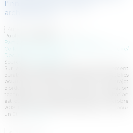
l'innovation technique et
architecturale
Auteur : DROUINEAU Thomas
Publié le :
25/09/2018
Particuliers
/
Patrimoine
/
Construction
Collectivités
/
Urbanisme
/
Permis de construire/
Documents d'urbanisme
Source :
www.eurojuris.fr
Sur le site consultation publique développement
durable les maîtres d'ouvrages privés et publics
pourront aller donner leur avis sur le projet
d'ordonnance visant à favoriser l'innovation
technique et architecturale. Cette consultation
est ouverte du 21 septembre 2018 au 11 octobre
2018. Il s'agit de mettre en application la loi pour
un Et...
Lire la suite