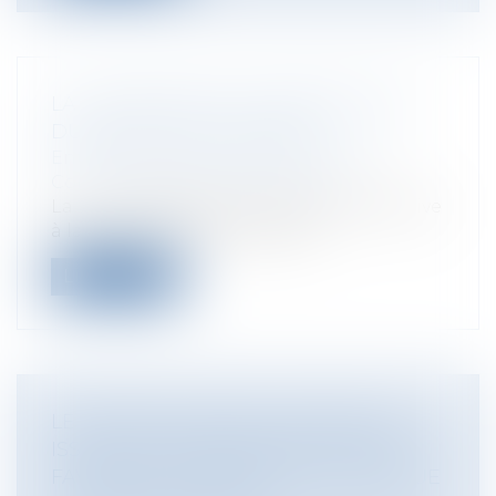
LA LOI RELATIVE À LA PROTECTION
DU SECRET DES AFFAIRES
Entreprises
/
Gestion de l'entreprise
/
Communication et vie sociale
La loi n° 2018-670 du 30 juillet 2018 relative
à la protection du secret des...
Lire la suite
LE PERMIS DE FAIRE : INNOVATION
ISSUE DE L'ORDONNANCE VISANT À
FAVORISER L'INNOVATION TECHNIQUE