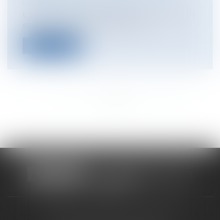
travaux publics/Construction
L'article L. 511-2 du code de la construction
et de l'habitation, permet au m...
Lire la suite
<<
<
...
517
518
519
520
521
522
523
...
>
>>
CABINET RUEIL-MALMAISON