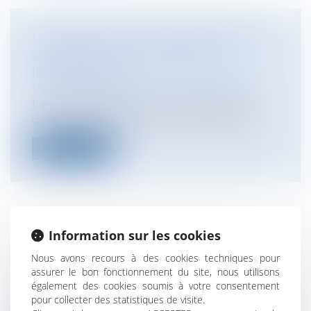
LE CERTIFICAT DE CONFORMITÉ NE
CONSTITUE PAS UNE PREUVE
IRRÉFUTABLE
Particuliers
/
Patrimoine
/
Construction
La Cour de Cassation vient de décider
qu'un certificat de conformité ne préva...
Lire la suite
Information sur les cookies
LA HADOPI LANCE UN SITE
RECENSANT L’OFFRE LÉGALE
Nous avons recours à des cookies techniques pour
assurer le bon fonctionnement du site, nous utilisons
Particuliers
/
Consommation
/
également des cookies soumis à votre consentement
Informatique et Internet
pour collecter des statistiques de visite.
La Hadopi vient de lancer un nouveau site