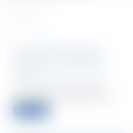
COLLABORATEUR DE GROUPES
D'ÉLUS : TITULAIRE D'UN EMPLOI
PERMANENT, IL PEUT BÉNÉFICIER
D'UN CDI
Collectivités
/
Services publics
/
Fonction
publique / Personnel administratif
Dans son arrêt du 6 novembre 2013, le
Conseil d'Etat considère que les emploi...
Lire la suite