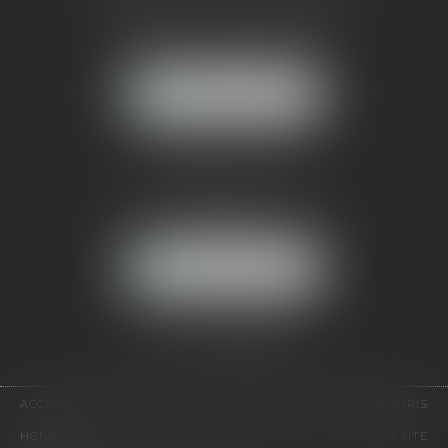
121, avenue Paul Doumer
92500 RUEIL-MALMAISON
NOUS LOCALISER
CABINET PARIS
52, boulevard Emile Augier
75116 PARIS
NOUS LOCALISER
Pour nous contacter :
Tél :
01 41 91 76 76
ACCUEIL
LE CABINET
L'ÉQUIPE
EXPERTISES
EUROJURIS
HONORAIRES
VIDÉOS
CONTACT
PLAN DU SITE