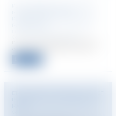
PETIT VADEMECUM DE LA MISE EN
PLACE DES INSTITUTIONS
REPRÉSENTATIVES DU PERSONNEL
POUR LES PME
Entreprises
/
Gestion de l'entreprise
/
Communication et vie sociale
De très nombreuses PME, par ignorance
ou par crainte, négligent de mettre en...
Lire la suite
ETABLISSEMENT MENAÇANT RUINE ET
POUVOIR DE POLICE GÉNÉRALE DU
MAIRE
Collectivités
/
Urbanisme
/
Ouvrages et