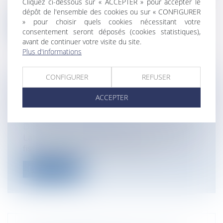
Cliquez ci-dessous sur « ACCEPTER » pour accepter le
internet, offrelégale.fr, qui recen...
dépôt de l'ensemble des cookies ou sur « CONFIGURER
» pour choisir quels cookies nécessitant votre
Lire la suite
consentement seront déposés (cookies statistiques),
avant de continuer votre visite du site.
Plus d'informations
CONFIGURER
REFUSER
PROTECTION DES SALARIÉS
ACCEPTER
LANCEURS D’ALERTE
Entreprises
/
Ressources humaines
/
Discipline et licenciement
La loi relative à la lutte contre la fraude
fiscale et la grande délinquance...
Lire la suite