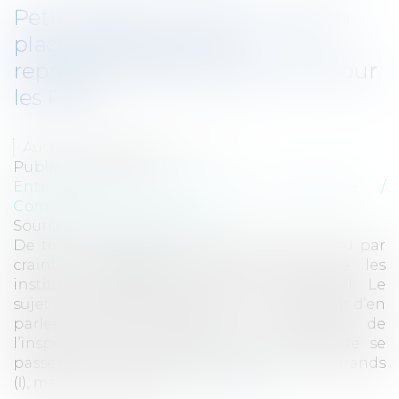
Petit vademecum de la mise en
place des institutions
représentatives du personnel pour
les PME
Auteur : DEWINNE Marianne
Publié le :
18/12/2013
Entreprises
/
Gestion de l'entreprise
/
Communication et vie sociale
Source :
www.eurojuris.fr
De très nombreuses PME, par ignorance ou par
crainte, négligent de mettre en place les
institutions représentatives du personnel. Le
sujet est presque tabou, comme si le seul fait d’en
parler risquait d’attirer un contrôle de
l’inspection du travail.Certes les risques de se
passer des institutions obligatoires sont grands
(I), mais avec méthode...
Lire la suite