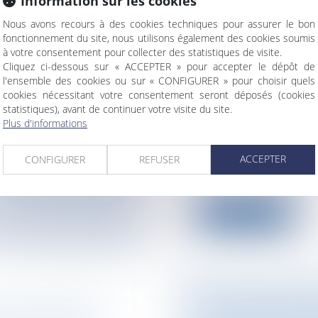
Information sur les cookies
Nous avons recours à des cookies techniques pour assurer le bon
fonctionnement du site, nous utilisons également des cookies soumis
IRES PUBLICS -
LES AGA NE SE
à votre consentement pour collecter des statistiques de visite.
RCHÉ PUBLIC
Cliquez ci-dessous sur « ACCEPTER » pour accepter le dépôt de
NÉCESSAIREMEN
l'ensemble des cookies ou sur « CONFIGURER » pour choisir quels
LA
LA SITUATION J
cookies nécessitant votre consentement seront déposés (cookies
E PUBLIC
statistiques), avant de continuer votre visite du site.
Entreprises
/
Ressou
Plus d'informations
é/ Gestion de fait/
La Chambre sociale d
ACCEPTER
CONFIGURER
REFUSER
 d’Eguilles, S-2025-
juin 2025 (FS-B...
Lire la suite
UR AUPRÈS DE
TVA ET EXPLOIT