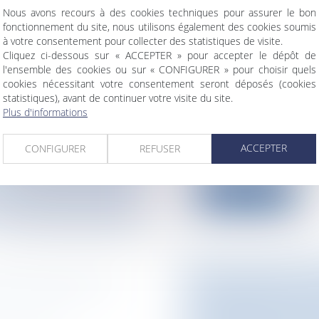
Nous avons recours à des cookies techniques pour assurer le bon
fonctionnement du site, nous utilisons également des cookies soumis
à votre consentement pour collecter des statistiques de visite.
 D’UNE
QU’EST-CE QU’
Cliquez ci-dessous sur « ACCEPTER » pour accepter le dépôt de
ME INSTANCE
DE L’EAU AU SEN
l'ensemble des cookies ou sur « CONFIGURER » pour choisir quels
DE L’ENVIRONN
cookies nécessitant votre consentement seront déposés (cookies
nale / Procédure
statistiques), avant de continuer votre visite du site.
Collectivités
/
Urban
Plus d'informations
publics/Constructi
Collectivités
/
Envir
du 14 janvier 2021
ACCEPTER
A l’occasion d’un re
CONFIGURER
REFUSER
d’utilité publique...
Lire la suite
 POUR FAUTE DU
DÉCLARER SA C
AUPRÈS D’UNE 