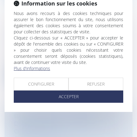
Information sur les cookies
Nous avons recours à des cookies techniques pour
assurer le bon fonctionnement du site, nous utilisons
également des cookies soumis à votre consentement
AUTORITÉ PARENTALE CONJOINTE : LE
pour collecter des statistiques de visite.
MARIAGE DES PARENTS NE SUFFIT
Cliquez ci-dessous sur « ACCEPTER » pour accepter le
PAS !
dépôt de l'ensemble des cookies ou sur « CONFIGURER
» pour choisir quels cookies nécessitant votre
Particuliers
/
Famille
/
Enfants
consentement seront déposés (cookies statistiques),
En principe, seuls les époux à l'égard
avant de continuer votre visite du site.
desquels la filiation est établie disp...
Plus d'informations
Lire la suite
CONFIGURER
REFUSER
ACCEPTER
BAIL COMMERCIAL : ABSENCE DE
DÉLIVRANCE D'UN CONGÉ ET
CONSÉQUENCES