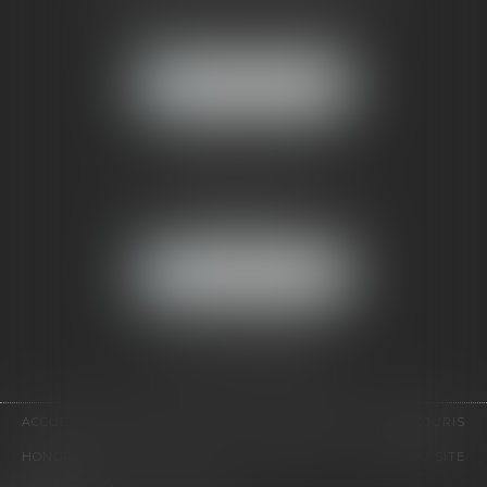
121, avenue Paul Doumer
92500 RUEIL-MALMAISON
NOUS LOCALISER
CABINET PARIS
52, boulevard Emile Augier
75116 PARIS
NOUS LOCALISER
Pour nous contacter :
Tél :
01 41 91 76 76
ACCUEIL
LE CABINET
L'ÉQUIPE
EXPERTISES
EUROJURIS
HONORAIRES
VIDÉOS
CONTACT
PLAN DU SITE