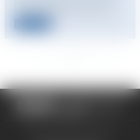
Par deux jugements du 22 mars 2018, le
Tribunal des affaires de sécurité soci...
Lire la suite
<<
<
...
310
311
312
313
314
315
316
...
>
>>
CABINET RUEIL-MALMAISON