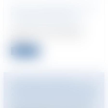
PERMIS DE CONSTRUIRE RÉGULARISÉ
PAR UN PERMIS MODIFICATIF
Collectivités
/
Urbanisme
/
Permis de
construire/ Documents d'urbanisme
Un permis de construire peut être
régularisé par un permis modificatif
prenan...
Lire la suite
LA CPAM DOIT MOTIVER LES
NOTIFICATIONS DE PAYER ADRESSÉES
AUX ÉTABLISSEMENTS HOSPITALIERS
Collectivités
/
Finances locales
/
Fiscalité/
Gestion de fait/ Chambre des Comptes