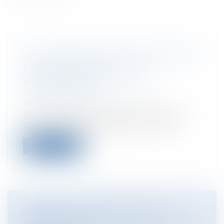
LE RENFORCEMENT DE LA POLITIQUE
DE SOUTIEN AUX ÉNERGIES
RENOUVELABLES
Collectivités
/
Environnement
/
Environnement
Dans un rapport daté du 18 avril 2018, la
Cour des comptes détaille les modal...
Lire la suite
CONFLIT : POURQUOI CHOISIR