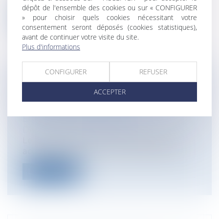
dépôt de l'ensemble des cookies ou sur « CONFIGURER
» pour choisir quels cookies nécessitant votre
Lire la suite
consentement seront déposés (cookies statistiques),
avant de continuer votre visite du site.
Plus d'informations
CONFIGURER
REFUSER
L'EMPLOYEUR PEUT-IL APPORTER
ACCEPTER
UNE PREUVE TIRÉE DU COMPTE
FACEBOOK DU SALARIÉ?
Entreprises
/
Ressources humaines
/
Discipline et licenciement
Le recueil d’informations publiées en
accès restreint sur le compte Facebook...
Lire la suite