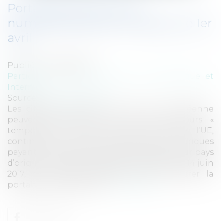
Portabilité des services
numériques dans l'UE depuis le 1er
avril
Publié le :
19/04/2018
Particuliers
/
Consommation
/
Informatique et
Internet
Source :
www.eurojuris.fr
Les citoyens membres de l’Union européenne
peuvent désormais, lors de leurs séjours «
temporaires » dans d’autres pays de l’UE,
continuer de profiter des contenus numériques
payants auxquels ils sont abonnés dans leur pays
d’origine. L’Union européenne a adopté, le 14 juin
2017, de nouvelles règles visant à assurer la
portabilité transfrontiè...
Lire la suite