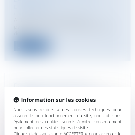
L'ARBITRAGE ?
Entreprises
/
Contentieux
/
Justice
commerciale
A l’heure où les Tribunaux sont
particulièrement encombrés, avec des
délais d...
Lire la suite
PORTABILITÉ DES SERVICES
NUMÉRIQUES DANS L'UE DEPUIS LE
Information sur les cookies
1ER AVRIL
Particuliers
/
Consommation
/
Nous avons recours à des cookies techniques pour
Informatique et Internet
assurer le bon fonctionnement du site, nous utilisons
Les citoyens membres de l’Union
également des cookies soumis à votre consentement
pour collecter des statistiques de visite.
européenne peuvent désormais, lors de
Cliquez ci-dessous sur « ACCEPTER » pour accepter le
leurs s...