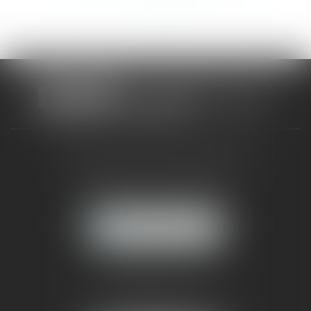
>>
CABINET RUEIL-MALMAISON
121, avenue Paul Doumer
92500 RUEIL-MALMAISON
NOUS LOCALISER
CABINET PARIS
52, boulevard Emile Augier