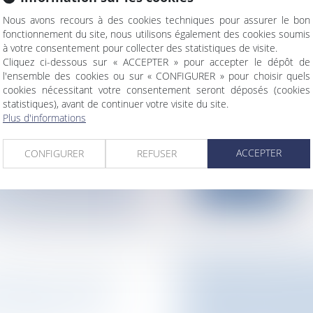
Nous avons recours à des cookies techniques pour assurer le bon
fonctionnement du site, nous utilisons également des cookies soumis
ALE : RECOURS
LE RECLASSEME
à votre consentement pour collecter des statistiques de visite.
NDEMNISATION DE
SOUS CONTRÔLE 
Cliquez ci-dessous sur « ACCEPTER » pour accepter le dépôt de
l'ensemble des cookies ou sur « CONFIGURER » pour choisir quels
NOUVELLE PRÉC
cookies nécessitant votre consentement seront déposés (cookies
CASSATION
n publique /
statistiques), avant de continuer votre visite du site.
Entreprises
/
Ressou
Plus d'informations
licenciement
 fonction publique,
L’employeur doit-il 
ACCEPTER
CONFIGURER
REFUSER
reclassement d’un sal
Lire la suite
DÉPART DU DÉLAI
DÉONTOLOGIE DE
RANSMETTRE SON
CONCILIER LAN