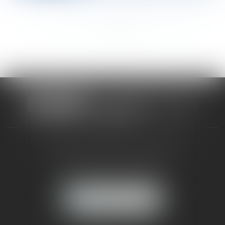
<<
<
...
728
729
730
731
732
733
734
...
>
>>
CABINET RUEIL-MALMAISON
121, avenue Paul Doumer
92500 RUEIL-MALMAISON
NOUS LOCALISER