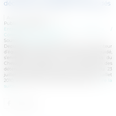
déclaration de détention d'équidés
Auteur : DERVILLERS Julien
Publié le :
16/12/2010
Entreprises
/
Gestion de l'entreprise
/
Communication et vie sociale
Source :
www.eurojuris.fr
Depuis un décret du 23 juillet 2010 tout détenteur
d’équidés doit, dès l’arrivée du premier équidé,
s’enregistrer auprès de L’Institut Français du
Cheval et de l’Equitation (I.F.C.E.).Déclaration des
détentions d'équidés Depuis un décret du 23
juillet 2010, paru au Journal Officiel, le 25 juillet
2010, et codifié au Code Rural aux Articles...
Lire la
suite