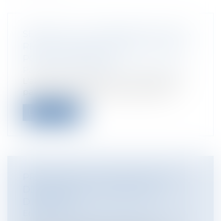
SERVICES À LA PERSONNE: FIN DE LA
RÉDUCTION DE CHARGES SOCIALES
POUR LES MÉNAGES
Particuliers
/
Emploi
/
Contrat de travail
L'abattement de 15% sur les cotisations
patronales de Sécurité sociale (retra...
Lire la suite
PRÉCISIONS SUR L'OBLIGATION DE
DÉCLARATION DE DÉTENTION
D'ÉQUIDÉS
Entreprises
/
Gestion de l'entreprise
/