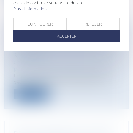
avant de continuer votre visite du site.
Plus d'informations
CONFIGURER
REFUSER
PUBLICATION DE LA LOI RELATIVE AUX
ACCEPTER
ACTIVITÉS IMMOBILIÈRES DES
ÉTABLISSEMENTS D'ENSEIGNEMENT
SUPÉRIEUR
Collectivités
/
Services publics
/
Service
public / Délégation de service public
La loi relative aux activités immobilières
des établissements d'enseignement...
Lire la suite