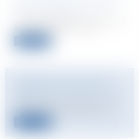
DROIT DE PRÉEMPTION DU FERMIER
Entreprises
/
Gestion de l'entreprise
/
Construction Immobilier
Le propriétaire bailleur d'une exploitation
agricole qui décide de le vendre...
Lire la suite
ADOPTION DE LA «TAXE GOOGLE»
Entreprises
/
Marketing et ventes
/
E-
commerce
La commission mixte paritaire a entériné
lundi le principe d'une taxe de 1% p...
Lire la suite