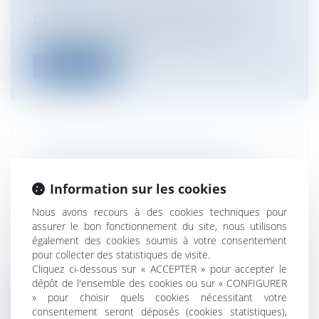
Communication et vie sociale
Depuis un décret du 23 juillet 2010 tout
détenteur d’équidés doit, dès l’arri...
Lire la suite
LE RECOURS AU CDD DOIT SE
JUSTIFIER PAR LE CARACTÈRE PAR
Information sur les cookies
NATURE TEMPORAIRE DE L'EMPLOI
OCCUPÉ
Nous avons recours à des cookies techniques pour
assurer le bon fonctionnement du site, nous utilisons
Entreprises
/
Ressources humaines
/
également des cookies soumis à votre consentement
Contrat de travail
pour collecter des statistiques de visite.
La Cour de Cassation vient de rappeler
Cliquez ci-dessous sur « ACCEPTER » pour accepter le
dans un arrêt en date du 30 novembre q...
dépôt de l'ensemble des cookies ou sur « CONFIGURER
» pour choisir quels cookies nécessitant votre
Lire la suite
consentement seront déposés (cookies statistiques),