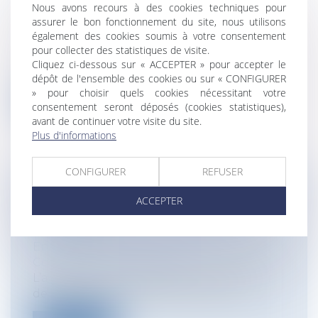
Nous avons recours à des cookies techniques pour
POUVOIRS DU MAIRE
assurer le bon fonctionnement du site, nous utilisons
Collectivités
/
Environnement
/
également des cookies soumis à votre consentement
Environnement
pour collecter des statistiques de visite.
Le conseil d’état annule un arrêté anti-
Cliquez ci-dessous sur « ACCEPTER » pour accepter le
mendicité qui interdisait l’occupatio...
dépôt de l'ensemble des cookies ou sur « CONFIGURER
» pour choisir quels cookies nécessitant votre
Lire la suite
consentement seront déposés (cookies statistiques),
avant de continuer votre visite du site.
Plus d'informations
CONFIGURER
REFUSER
MOTIF DE DÉPLAFONNEMENT ET
ACCEPTER
POINT DE DÉPART DU TAUX
D’INTÉRÊT
Entreprises
/
Gestion de l'entreprise
/
Construction Immobilier
L’arrêt de la 3ème chambre civile la Cour
de cassation du 9 septembre 2021, p...