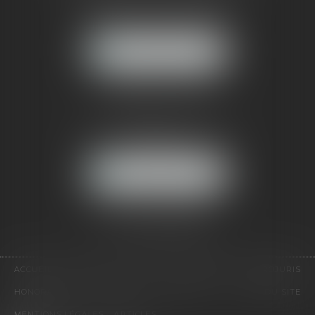
121, avenue Paul Doumer
92500 RUEIL-MALMAISON
NOUS LOCALISER
CABINET PARIS
52, boulevard Emile Augier
75116 PARIS
NOUS LOCALISER
Pour nous contacter :
Tél :
01 41 91 76 76
ACCUEIL
LE CABINET
L'ÉQUIPE
EXPERTISES
EUROJURIS
HONORAIRES
VIDÉOS
CONTACT
PLAN DU SITE
MENTIONS LÉGALES
ARTICLES