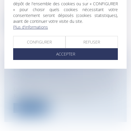
dépôt de l'ensemble des cookies ou sur « CONFIGURER
A compter du 1er août 2014, virements et
» pour choisir quels cookies nécessitant votre
prélèvements européens devront tous...
consentement seront déposés (cookies statistiques),
avant de continuer votre visite du site.
Lire la suite
Plus d'informations
CONFIGURER
REFUSER
ACCEPTER
PREMIER RAPPORT DU COMITÉ DE
SUIVI DES RETRAITES
Particuliers
/
Emploi
/
Retraite / Epargne
salariale
Le Comité de suivi des retraites a remis le
15 juillet 2014 au Premier minist...
Lire la suite