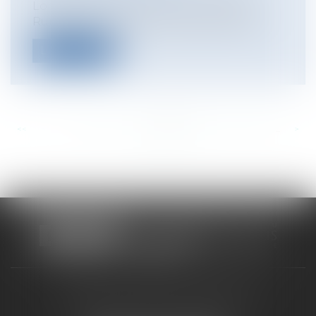
Lorsque le Tribunal Paritaire des Baux
Ruraux est saisi d’une demande d’autor...
Lire la suite
<<
<
...
479
480
481
482
483
484
485
...
>
>>
CABINET RUEIL-MALMAISON