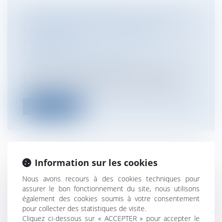
RUPTURE ANTICIPÉE DU CDD POUR
FAUTE GRAVE ET ENTRETIEN
PRÉALABLE
Entreprises
/
Ressources humaines
/
Discipline et licenciement
Dans un arrêt en date du 14 mai 2014, la
Cour de cassation a rendu une décisi...
Lire la suite
Information sur les cookies
LES NOUVELLES NORMES DE
Nous avons recours à des cookies techniques pour
PAIEMENT EUROPÉEN SEPA
assurer le bon fonctionnement du site, nous utilisons
OBLIGATOIRES À COMPTER DU 1ER
également des cookies soumis à votre consentement
AOÛT
pour collecter des statistiques de visite.
Cliquez ci-dessous sur « ACCEPTER » pour accepter le
Entreprises
/
Finances
/
Banque et finance