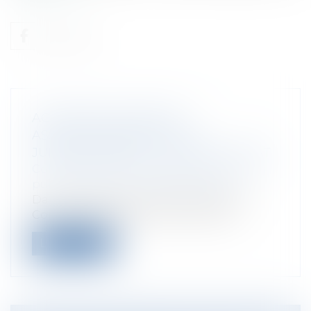
ACCIDENTS DE SERVICE:
ASSOUPLISSEMENT DE LA
JURISPRUDENCE DU CONSEIL D'ETAT
Collectivités
/
Services publics
/
Fonction
publique / Personnel administratif
Dans une décision du 16 juillet 2014, le
Conseil d’Etat précise les condition...
Lire la suite