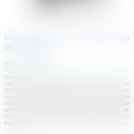
Premier rapport du Comité de suivi
des retraites
Publié le :
24/07/2014
Particuliers
/
Emploi
/
Retraite / Epargne salariale
Source :
www.eurojuris.fr
Le Comité de suivi des retraites a remis le 15 juillet
2014 au Premier ministre son premier avis annuel
sur le système de retraite.Le Comité de suivi des
retraites est chargé de remettre un avis chaque
année, indiquant si l’évolution du système de
retraite est conforme aux objectifs définis. Il doit
également consulter un jury de citoyens tirés...
Lire la suite