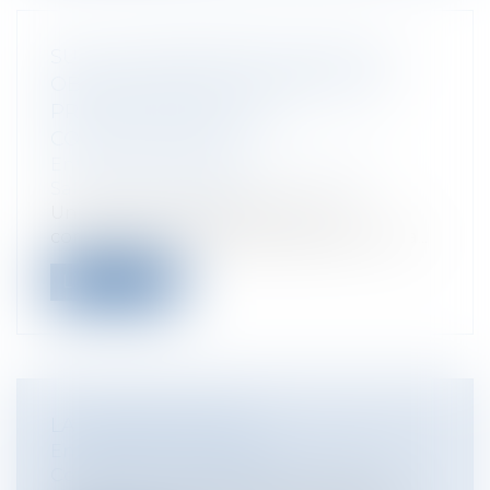
SUR LE CARACTÈRE COLLECTIF ET
OBLIGATOIRE DES GARANTIES DE
PROTECTION SOCIALE
COMPLÉMENTAIRE
Entreprises
/
Ressources humaines
/
Salaires et avantages
Un décret du 8 juillet 2014 tire les
conséquences de la généralisation de la...
Lire la suite
LA CESSION DU BAIL
Entreprises
/
Gestion de l'entreprise
/
Construction Immobilier