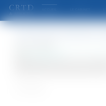
ACCUEIL
LE CABINET
L
Les premiers articles du p
Publié le :
18/07/2007
Collectivités
/
Services publics
/
Fonction publi
Source :
www.eurojuris.fr
Dans la soirée de mercredi, le Sénat a adopté l
une généralisation du service minimum ?Dans la
service minimum dans les transports terrestres.