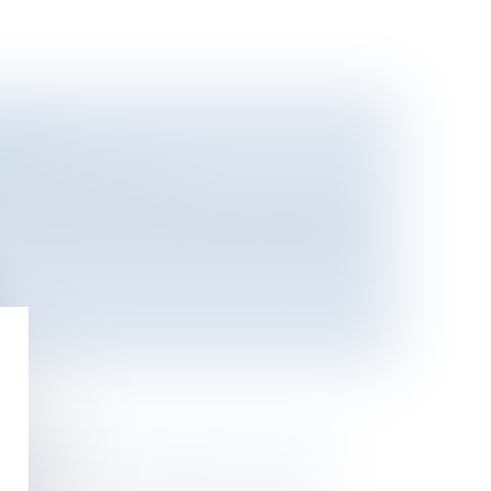
POSTE
i
/
Contrat de travail
tions, telles que l’abandon de poste de
S BULGARES : BIENTÔT FIXÉES
?