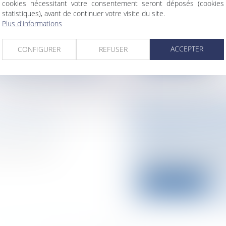
cookies nécessitant votre consentement seront déposés (cookies
Collectivités
/
Intern
statistiques), avant de continuer votre visite du site.
nnes dont les
Le Conseil supérieur
Plus d'informations
devait se saisir ce...
ACCEPTER
CONFIGURER
REFUSER
Lire la suite
DGET 2006
LOUIS GALLOIS 
é/ Gestion de fait/
Entreprises
/
Gestio
vie sociale
jet de loi de
Ca bouge du côté d’E
jusque-là Président..
Lire la suite