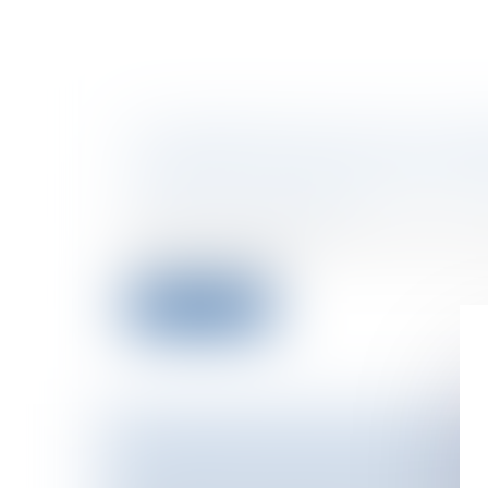
LES PREMIERS ARTICLES DU PRO
LE SERVICE MINIMUM SONT AD
Collectivités
/
Services publics
/
Fonctio
Personnel administratif
Dans la soirée de mercredi, le Sénat a 
articles du projet...
Lire la suite
UN ESPOIR POUR LES INFIRMIÈ
Collectivités
/
International
/
Droit inte