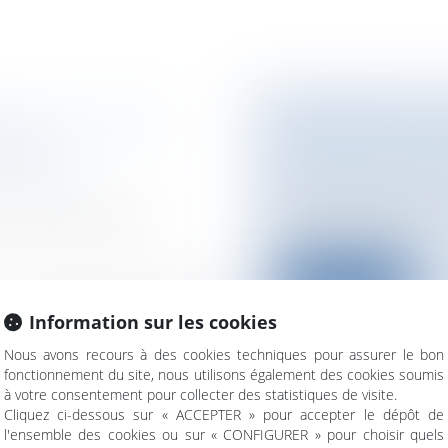
JET DE LOI SUR
L'ABANDON DE 
OPTÉS
Particuliers
/
Emplo
n publique /
Dans certaines situa
adopté les premiers
la part du salari...
Lire la suite
Information sur les cookies
Nous avons recours à des cookies techniques pour assurer le bon
fonctionnement du site, nous utilisons également des cookies soumis
à votre consentement pour collecter des statistiques de visite.
RES BULGARES
LES INFIRMIÈRE
Cliquez ci-dessous sur « ACCEPTER » pour accepter le dépôt de
l'ensemble des cookies ou sur « CONFIGURER » pour choisir quels
SUR LEUR SORT 
rnational public