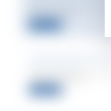
Plus de la moitié des 426 familles libye
enfants ont été infecté...
Lire la suite
LES DÉPUTÉS ADOPTENT LE BU
Collectivités
/
Finances locales
/
Fiscalit
Chambre des Comptes
Eric Woerth a présenté ce matin son pro
règlement du budget 2006...
Lire la suite