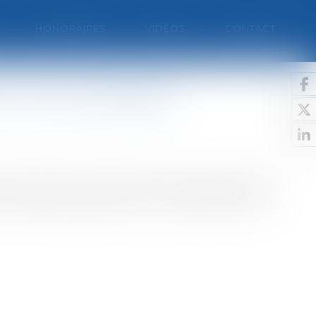
HONORAIRES
VIDÉOS
CONTACT
imum sont adoptés
on d'un service minimum dans les transports.Vers
ticles du projet de loi sur l'instauration d'un