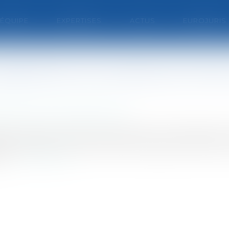
'ÉQUIPE
EXPERTISES
ACTUS
EUROJURIS
rojet de loi sur le service min
que / Personnel administratif
es premiers articles du projet de loi sur l'instaurati
 soirée de mercredi, le Sénat a adopté les premiers ar
 L...
Lire la suite