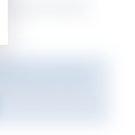
ational
/
Droit international public
 des instances judiciaires libyennes
PREND SEUL LA TÊTE D'EADS
n de l'entreprise
/
Communication et
ADS. C’est le français Louis Gallois,
.