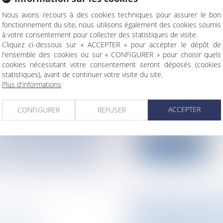
Nous avons recours à des cookies techniques pour assurer le bon
fonctionnement du site, nous utilisons également des cookies soumis
à votre consentement pour collecter des statistiques de visite.
Cliquez ci-dessous sur « ACCEPTER » pour accepter le dépôt de
LISER UN
PRÉSOMPTION D
l'ensemble des cookies ou sur « CONFIGURER » pour choisir quels
CACHÉ : NE PA
cookies nécessitant votre consentement seront déposés (cookies
» ET « VENDEUR
statistiques), avant de continuer votre visite du site.
onstruction
Particuliers
/
Conso
Plus d'informations
Entreprises
/
Market
distribution
ACCEPTER
ecte s’était vu
CONFIGURER
REFUSER
Dans une décision du
la Cour de Cass...
Lire la suite
APRÈS LA
PERSONNE VULNÉ