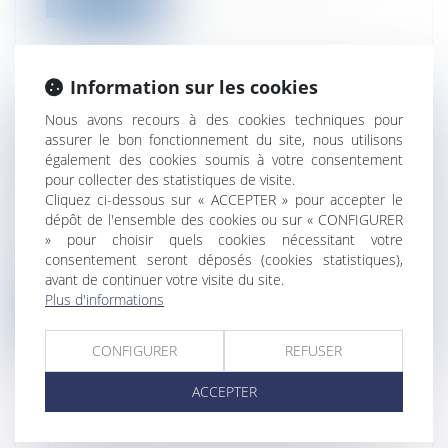
Lire la suite
Information sur les cookies
Nous avons recours à des cookies techniques pour
LA PRISE D’ACTE : QUELLES
assurer le bon fonctionnement du site, nous utilisons
DIFFÉRENCES AVEC LA DÉMISSION ET
également des cookies soumis à votre consentement
pour collecter des statistiques de visite.
LA RÉSILIATION JUDICIAIRE ?
Cliquez ci-dessous sur « ACCEPTER » pour accepter le
Particuliers
/
Emploi
/
Licenciements /
dépôt de l'ensemble des cookies ou sur « CONFIGURER
Démission
» pour choisir quels cookies nécessitant votre
A côté de la rupture conventionnelle, le
consentement seront déposés (cookies statistiques),
salarié peut prendre seul l’initiati...
avant de continuer votre visite du site.
Plus d'informations
Lire la suite
CONFIGURER
REFUSER
ACCEPTER
PRÉVENTION DES INCENDIES: DE