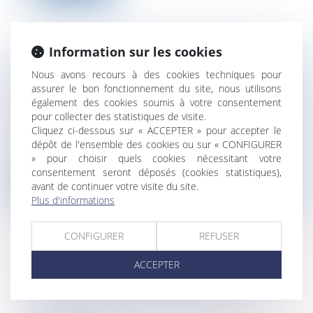
Information sur les cookies
LE PRINCIPAL TAUX DINTÉRÊT
Nous avons recours à des cookies techniques pour
assurer le bon fonctionnement du site, nous utilisons
DIRECTEUR DANS LA ZONE EURO
également des cookies soumis à votre consentement
RESTERA À 4 %
pour collecter des statistiques de visite.
Entreprises
/
Finances
/
Banque et finance
Cliquez ci-dessous sur « ACCEPTER » pour accepter le
La Banque centrale européenne (BCE) a
dépôt de l'ensemble des cookies ou sur « CONFIGURER
précisé jeudi après une réunion de ses...
» pour choisir quels cookies nécessitant votre
consentement seront déposés (cookies statistiques),
Lire la suite
avant de continuer votre visite du site.
Plus d'informations
CONFIGURER
REFUSER
ACCEPTER
L'ONU AUTORISE LE DÉPLOIEMENT
D'UNE FORCE INTERNATIONALE AU
DARFOUR