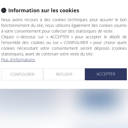
Lire la suite
Information sur les cookies
Nous avons recours à des cookies techniques pour assurer le bon
fonctionnement du site, nous utilisons également des cookies soumis
à votre consentement pour collecter des statistiques de visite.
Cliquez ci-dessous sur « ACCEPTER » pour accepter le dépôt de
TEINTE DE
POSSIBILITÉ DE 
l'ensemble des cookies ou sur « CONFIGURER » pour choisir quels
EMENT DU BONUS
ADMINISTRATIV
cookies nécessitant votre consentement seront déposés (cookies
statistiques), avant de continuer votre visite du site.
LARIÉ AVANT LA
AVANT DE CONF
Plus d'informations
TÉLÉRECOURS O
Collectivités
/
Conte
laires et avantages
ACCEPTER
CONFIGURER
REFUSER
Procédure administ
 permet de
Le Conseil d’Etat a 
saisine du Tribun...
Lire la suite