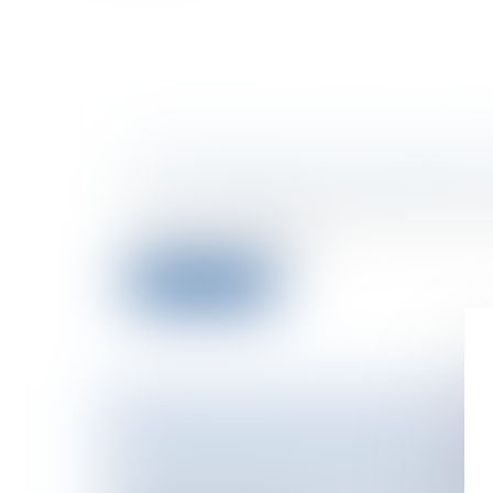
LA PROCÉDURE DISCIPLINAIRE: 
Particuliers
/
Emploi
/
Licenciements / 
Pour la notification des sanctions min
à entretien préalabl...
Lire la suite
ACQUISITION DE TITRES
Particuliers
/
Emploi
/
Retraite / Epargne