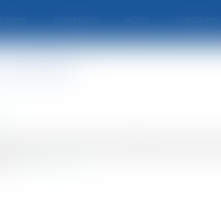
'ÉQUIPE
EXPERTISES
ACTUS
EUROJURIS
 les délais?
ion
on soumises à entretien préalable (telles que l’averti
cter le délai de prescription des faits fautifs.Le dél
elles...
Lire la suite