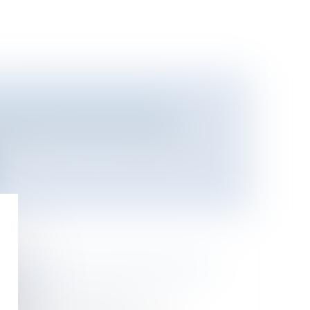
E PARTS SOCIALES DE SCI
i
/
Retraite / Epargne salariale
ts sociales de SCIMon débiteur est
s...
 DE FUMER APPLIQUÉE DÈS LE
L AN?
mmation
/
Distribution