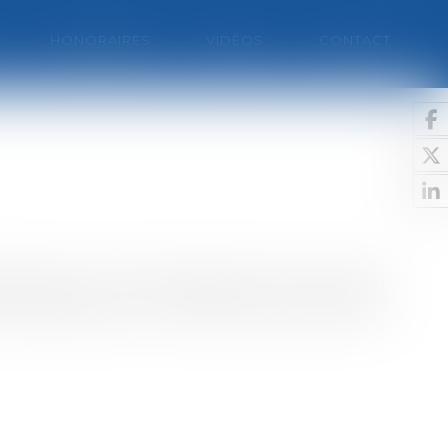
HONORAIRES
VIDÉOS
CONTACT
ssement) : aucun délai particulier n’est prévu
ai à respecterPour la notification des sanctions