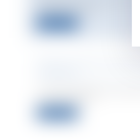
Sont déductibles pour la déterminatio
imposable à l’impôt sur...
Lire la suite
PRINCIPE COMMUNAUTAIRE D'É
TRAITEMENT...
Entreprises
/
Ressources humaines
/
Sa
La chambre sociale de la Cour de cassa
homme le bénéfice de...
Lire la suite