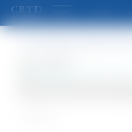
ACCUEIL
LE CABINET
L
La procédure disciplinaire:
Auteur : BROQUET Frank
Publié le :
01/01/2008
Particuliers
/
Emploi
/
Licenciements / Démiss
Source :
www.eurojuris.fr
Pour la notification des sanctions mineures n
par les textes. Il convient simplement de respe
mineures non soumises à entretien préalable (t