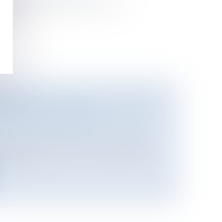
vier 2008, la législation étend
r a...
BOXING FEDERATION HAS BEING
F ITS MAIN ACTIVITY
es publics
/
Service public / Délégation
NG FEDERATION has claimed before
urts t...