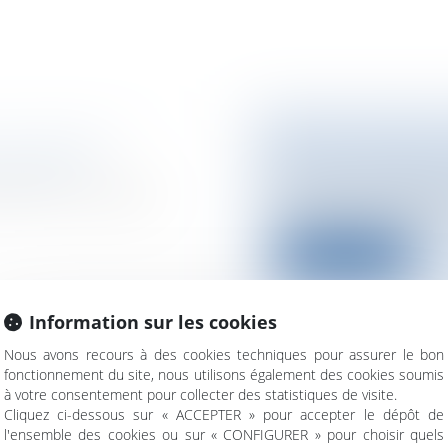
LES DÉLAIS?
VENTE FORCÉE D
Démission
Particuliers
/
Emplo
eures non soumises
Vente forcée de par
propriétaire de parts 
Lire la suite
Information sur les cookies
Nous avons recours à des cookies techniques pour assurer le bon
fonctionnement du site, nous utilisons également des cookies soumis
L'INTERDICTION
à votre consentement pour collecter des statistiques de visite.
JOUR DU NOUVE
Cliquez ci-dessous sur « ACCEPTER » pour accepter le dépôt de
 salariale
l'ensemble des cookies ou sur « CONFIGURER » pour choisir quels
Particuliers
/
Conso