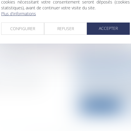
n du revenu net
cookies nécessitant votre consentement seront déposés (cookies
A compter du 1er jan
statistiques), avant de continuer votre visite du site.
l’interdiction de fume
Plus d'informations
Lire la suite
ACCEPTER
CONFIGURER
REFUSER
GALITÉ DE
THE AMERICAN 
DISPOSSESSED O
Collectivités
/
Servic
laires et avantages
de service public
tion a étendu à un
The AMERICAN BOXI
the administrative co
Lire la suite