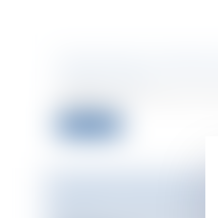
PROFESSIONNEL EN CESSATION
Entreprises
/
Contentieux
/
Entreprises e
procédures collectives
Le professionnel ayant cessé son activit
2005-845 du 26...
Lire la suite
LE PROCÈS DE RACHID RAMDA 
Particuliers
/
Civil / Pénal
/
Procédure pé
civile