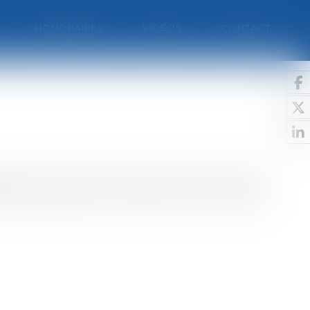
HONORAIRES
VIDÉOS
CONTACT
 Paris, dont celui très meurtrier de la station
aitsRachid Ramda est soupçonné d'avoir assuré,