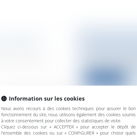
 DE PAIEMENTS
LE CHAMP D'AP
n difficultés /
Collectivités
/
Urban
Documents d'urba
é avant que la loi n°
Le Tribunal administr
demandes d'un partic
Lire la suite
Information sur les cookies
Nous avons recours à des cookies techniques pour assurer le bon
fonctionnement du site, nous utilisons également des cookies soumis
A DÉBUTÉ
LA RÉFORME DES
à votre consentement pour collecter des statistiques de visite.
VIGUEUR
nale / Procédure
Cliquez ci-dessous sur « ACCEPTER » pour accepter le dépôt de
l'ensemble des cookies ou sur « CONFIGURER » pour choisir quels
Entreprises
/
Ressou