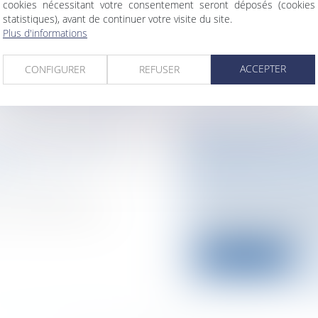
cookies nécessitant votre consentement seront déposés (cookies
 38 ans accusé de
La réforme des heur
statistiques), avant de continuer votre visite du site.
mesures phares de la
Plus d'informations
Lire la suite
ACCEPTER
CONFIGURER
REFUSER
IÉS DE SOCIÉTÉ
DÉCHARGE DES 
RE
BÉNÉFICE DU C
n difficultés /
Particuliers
/
Patrim
Lorsque les tribuna
l les créanciers ne
copropriétaire ayant 
Lire la suite