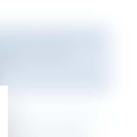
PLICATION DU PERMIS GROUPÉ
isme
/
Permis de construire/
nisme
atif de Versailles a rejeté les
ulie...
 HEURES SUP' EST ENTRÉE EN
rces humaines
/
Temps de travail