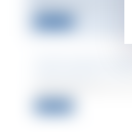
Rachid Ramda, un islamiste algérien de
complicité dans trois...
Lire la suite
POURSUITES CONTRE LES ASSOC
CIVILE ET LIQUIDATION JUDICIAI
Entreprises
/
Contentieux
/
Entreprises e
procédures collectives
Aux termes de l'article 1858 du Code Civi
peuvent poursuiv...
Lire la suite