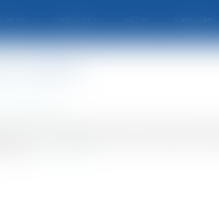
'ÉQUIPE
EXPERTISES
ACTUS
EUROJURIS
da a débuté
Procédure civile
accusé de complicité dans trois des attentats de 1995 à
devant la cour d'assises spéciale de la capitale.Les f
ique arm...
Lire la suite