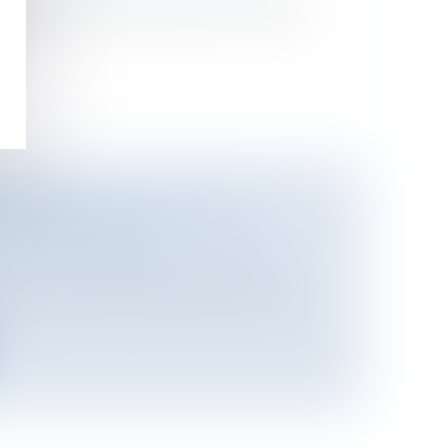
es supplémentaires, qui est l'une des
...
FRAIS DE PROCÉDURE AU
OPROPRIÉTAIRE
oine
/
Copropriété et voisinage
ux donnent définitivement raison au
i...