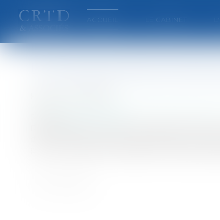
ACCUEIL
LE CABINET
L
Le procès de Rachid Ram
Publié le :
01/10/2007
Particuliers
/
Civil / Pénal
/
Procédure pénale / 
Source :
www.eurojuris.fr
Rachid Ramda, un islamiste algérien de 38 ans 
de métro Saint-Michel, a été transféré lundi 
pour le compte du GIA algérien (Groupe islam