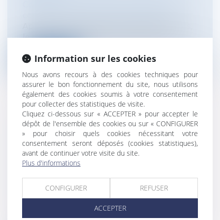
Collectivités
/
Urbanisme
/
Permis de
construire/ Documents d'urbanisme
Après de nombreuses années de libertés,
le régime des locations saisonnières...
Information sur les cookies
Lire la suite
Nous avons recours à des cookies techniques pour
assurer le bon fonctionnement du site, nous utilisons
également des cookies soumis à votre consentement
pour collecter des statistiques de visite.
Cliquez ci-dessous sur « ACCEPTER » pour accepter le
REJET DU RECOURS FORMÉ PAR
dépôt de l'ensemble des cookies ou sur « CONFIGURER
» pour choisir quels cookies nécessitant votre
L’ANEL ET L’AMF CONTRE
consentement seront déposés (cookies statistiques),
L’ORDONNANCE DU 6 AVRIL 2022
avant de continuer votre visite du site.
RELATIVE AU RECUL DU TRAIT DE
Plus d'informations
CÔTE : R.A.S. SELON LE CONSEIL
D’ETAT
CONFIGURER
REFUSER
Collectivités
/
Environnement
/
Environnement
ACCEPTER
Le Conseil d’Etat, dans une décision