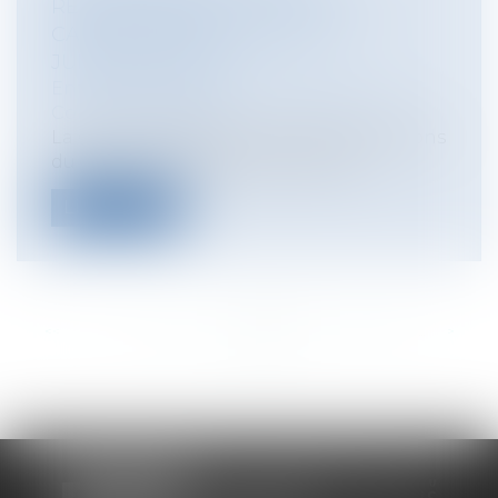
REMPLACEMENT : LA COUR DE
CASSATION ASSOUPLIT SA
JURISPRUDENCE
Entreprises
/
Ressources humaines
/
Contrat de travail
La Cour de Cassation invite les juridictions
du fond à une analyse plus pouss...
Lire la suite
<<
<
...
313
314
315
316
317
318
319
...
>
>>