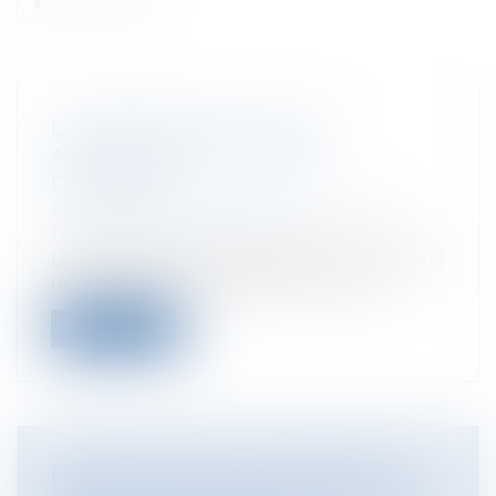
LA RÉCEPTION TACITE : LES
AGISSEMENTS DU MAÎTRE
D'OUVRAGE
Collectivités
/
Urbanisme
/
Ouvrages et
travaux publics/Construction
La réception en matière de marché public
de travaux doit procéder d'un acte o...
Lire la suite
PROTECTION DE LA VIE PRIVÉE ET