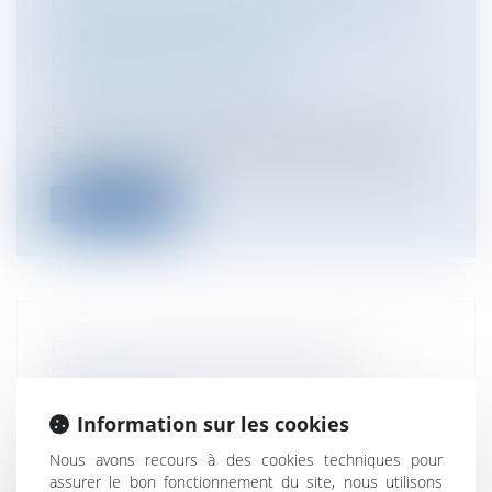
MOTEUR DE RECHERCHE : QUELLE
APPLICATION DU DROIT AU
DÉRÉFÉRENCEMENT ?
Particuliers
/
Consommation
/
Informatique et Internet
Tout citoyen européen peut demander à
Google de supprimer des résultats visib...
Lire la suite
PLAN ACTION COEUR DE VILLE :
QUELLES VILLES POURRONT EN
BÉNÉFICIER ?
Information sur les cookies
Collectivités
/
Environnement
/
Principes
généraux
Nous avons recours à des cookies techniques pour
Dans une visite faite dans la Vienne le 27
assurer le bon fonctionnement du site, nous utilisons