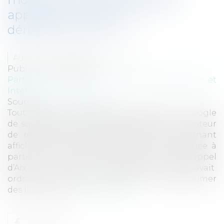
application du droit au
déréférencement ?
Auteur : Delahousse Christophe
Publié le :
04/04/2018
Particuliers
/
Consommation
/
Informatique et
Internet
Source :
www.eurojuris.fr
Tout citoyen européen peut demander à Google
de supprimer des résultats visibles sur le moteur
de recherche des informations le concernant
affichées à la suite d’une recherche effectuée à
partir du nom d’une personne. La Cour d’appel
d’Aix en Provence le 16 septembre 2016, avait
ordonné à la société Google Inc. de supprimer
des liens condui...
Lire la suite