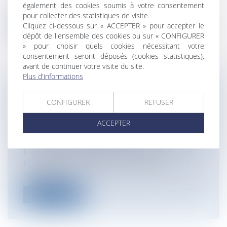
mars 2018, Jacques MEZARD Ministre...
également des cookies soumis à votre consentement
pour collecter des statistiques de visite.
Lire la suite
Cliquez ci-dessous sur « ACCEPTER » pour accepter le
dépôt de l'ensemble des cookies ou sur « CONFIGURER
» pour choisir quels cookies nécessitant votre
consentement seront déposés (cookies statistiques),
avant de continuer votre visite du site.
Plus d'informations
BAIL COMMERCIAL ET IMPAYÉS DE
CONFIGURER
REFUSER
LOYER : COMMENT METTRE EN
OEUVRE LA CLAUSE RÉSOLUTOIRE ?
ACCEPTER
Entreprises
/
Gestion de l'entreprise
/
Construction Immobilier
La mise en œuvre d’une clause de
résiliation de plein droit d’un bail
commerc...
Lire la suite