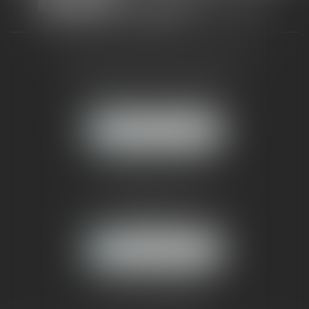
CABINET RUEIL-MALMAISON
121, avenue Paul Doumer
92500 RUEIL-MALMAISON
NOUS LOCALISER
CABINET PARIS
52, boulevard Emile Augier
75116 PARIS
NOUS LOCALISER
Pour nous contacter :
Tél :
01 41 91 76 76