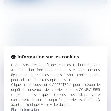
FACILITER LE FINANCEMENT DES
PROJETS D'AMÉNAGEMENT AYANT
PRINCIPALEMENT POUR OBJET LA
RÉALISATION DE LOGEMENTS
Collectivités
/
Finances locales
/
Fiscalité/
Gestion de fait/ Chambre des Comptes
Information sur les cookies
Une ordonnance du 19 décembre 2013
Nous avons recours à des cookies techniques pour
permet aux collectivités territoriales et...
assurer le bon fonctionnement du site, nous utilisons
également des cookies soumis à votre consentement
Lire la suite
pour collecter des statistiques de visite.
Cliquez ci-dessous sur « ACCEPTER » pour accepter le
dépôt de l'ensemble des cookies ou sur « CONFIGURER
» pour choisir quels cookies nécessitant votre
consentement seront déposés (cookies statistiques),
avant de continuer votre visite du site.
COMMISSION DE L’AGENT IMMOBILIER
Plus d'informations