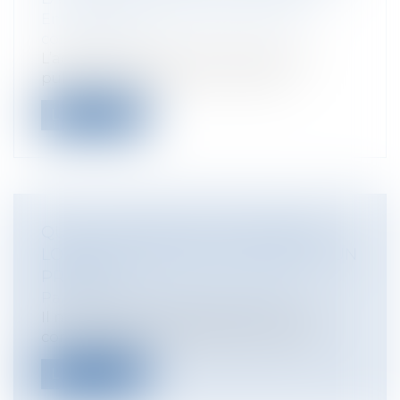
Entreprises
/
Contentieux
/
Justice
commerciale
L’article R. 4126-1 du code de la santé
publique, dispose que : « L'action...
Lire la suite
QUELLES PRÉCAUTIONS PRENDRE
LORSQU’ON PRÊTE DE L’ARGENT À UN
PROCHE ?
Particuliers
/
Patrimoine
/
Gestion
Il n’est pas rare que lorsqu’un proche
connait des soucis financiers, vous vo...
Lire la suite