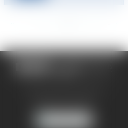
<<
<
...
161
162
163
164
165
166
167
...
>
>>
CABINET RUEIL-MALMAISON
121, avenue Paul Doumer
92500 RUEIL-MALMAISON
NOUS LOCALISER