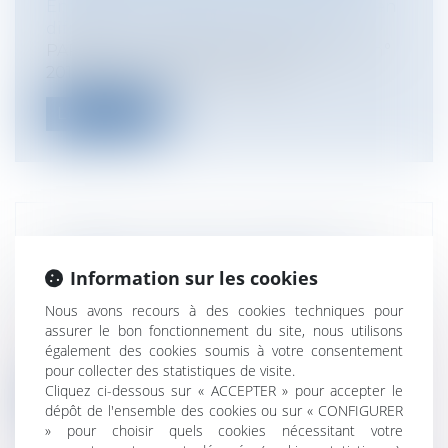
Entreprises
/
Contentieux
/
Entreprises en
difficultés / procédures collectives
PARTIE 2 : Transposition de la Directive n°
2019/1023 du 20 juin 2019, dite «...
Lire la suite
VENDRE À VIL PRIX : L'INTERDICTION
RÉPÉTÉE DU CONSEIL D'ÉTAT
Information sur les cookies
Collectivités
/
Finances locales
/
Fiscalité/
Nous avons recours à des cookies techniques pour
Gestion de fait/ Chambre des Comptes
assurer le bon fonctionnement du site, nous utilisons
Dans une décision du 13 septembre 2021
également des cookies soumis à votre consentement
rendu sous le numéro 43 96 53, les hui...
pour collecter des statistiques de visite.
Cliquez ci-dessous sur « ACCEPTER » pour accepter le
Lire la suite
dépôt de l'ensemble des cookies ou sur « CONFIGURER
» pour choisir quels cookies nécessitant votre