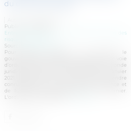
du droit des sûretés
Auteur : DROUINEAU 1927
Publié le :
22/09/2021
Entreprises
/
Gestion de l'entreprise
/
Gestion des
risques et sécurité
Source :
www.eurojuris.fr
Pour rappel, depuis la loi PACTE, le
gouvernement est habilité à légiférer par voie
d’ordonnance le droit des sûretés. Ainsi, le monde
juridique attendait cette réforme depuis janvier
2021, depuis qu’il a eu l’occasion de prendre
connaissance de l’avant-projet d’ordonnance et
de formuler des observations sur ce dernier.
L'ordonnance n°2021-119...
Lire la suite