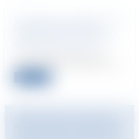
PUBLICATION DE L’ORDONNANCE DU
15 SEPTEMBRE 2021 PORTANT
RÉFORME DU DROIT DES SÛRETÉS
Entreprises
/
Gestion de l'entreprise
/
Gestion des risques et sécurité
Pour rappel, depuis la loi PACTE, le
gouvernement est habilité à légiférer pa...
Lire la suite
TRANSPOSITION DE LA DIRECTIVE
RESTRUCTURATION ET INSOLVABILITÉ
: QUELLES SONT LES NOUVEAUTÉS ?