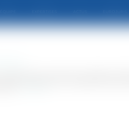
'ÉQUIPE
EXPERTISES
ACTUS
EUROJURIS
 marketing
our d'appel de Paris a rejeté l'action engagée en réfé
.Il convient de rappeler que la campagne utilisait des
s avec...
Lire la suite