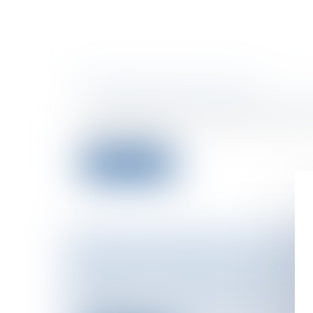
PUBLICITÉ DES ALCOOLS
Entreprises
/
Marketing et ventes
/
Publ
Nouvel arrêtPar arrêt du 23 février 2007,
Paris a rejeté l...
Lire la suite
DROIT ET PRATIQUE DE LA PRO
Particuliers
/
Civil / Pénal
/
Procédure pé
civile
Ouvrage collectif pratique à l'adresse 