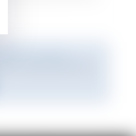
UR ET SES CONTRATS
mmation
/
Contrats de vente / Prêts
urné vers la pratique des relations avec