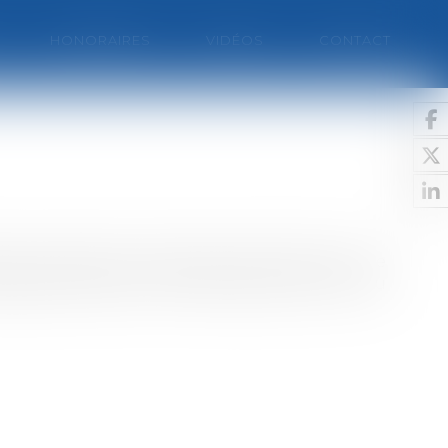
HONORAIRES
VIDÉOS
CONTACT
ré par l'Association Nationale de Prévention de
 slogans tels que "Enfin des jeunes qui ont du