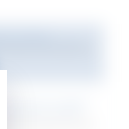
E VITI-VINICOLE
ing et ventes
/
Marques et brevets
juristes et tous les intervenants de la
NTELLECTUELLE ET L'INTERNET
n de l'entreprise
/
Informatique et
 et les devoirs des acteurs de l'Internet?