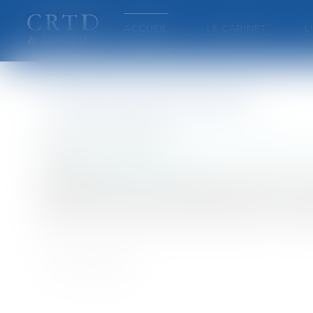
ACCUEIL
LE CABINET
L
Publicité des alcools
Publié le :
09/07/2007
Entreprises
/
Marketing et ventes
/
Publicité/
Source :
www.eurojuris.fr
Nouvel arrêtPar arrêt du 23 février 2007, la c
l'Alcoolisme contre la collective Inter Loire
goût" ou "Qui ose dire que jeunesse ne rime pa