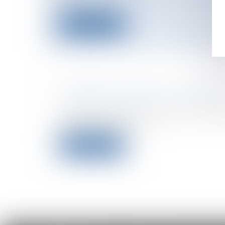
droit.Droit et p...
Lire la suite
CONGÉS COLLECTIFS ET LOI SRU
Entreprises
/
Ressources humaines
/
Sa
Article de doctrine faisant le point des
apportées par la loi S...
Lire la suite