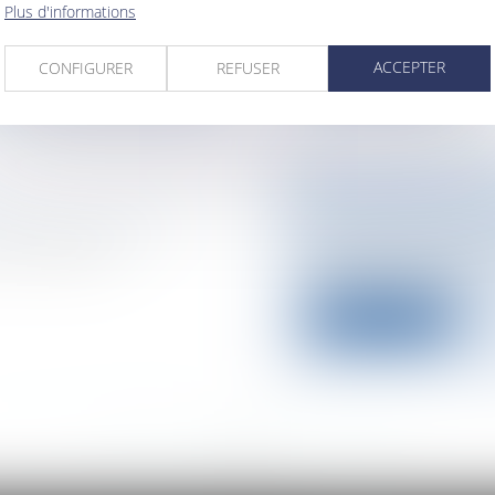
Comment la pr...
Plus d'informations
Lire la suite
ACCEPTER
CONFIGURER
REFUSER
LE CONSOMMATE
laires et avantages
Particuliers
/
Conso
 modifications
Ouvrage collectif to
les consommateur...
Lire la suite
<<
<
...
974
975
976
977
978
979
980
...
>
>>