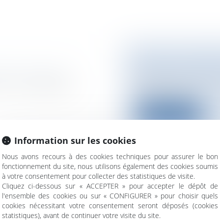
DROIT DU MARCH
icité/ marketing
Entreprises
/
Market
 la cour d'appel de
Vade-mecum pour les 
filière. Seul ouv...
Lire la suite
Information sur les cookies
Nous avons recours à des cookies techniques pour assurer le bon
fonctionnement du site, nous utilisons également des cookies soumis
à votre consentement pour collecter des statistiques de visite.
CÉDURE CIVILE
LA PROPRIETE I
Cliquez ci-dessous sur « ACCEPTER » pour accepter le dépôt de
nale / Procédure
Entreprises
/
Gestio
l'ensemble des cookies ou sur « CONFIGURER » pour choisir quels
Réseaux
cookies nécessitant votre consentement seront déposés (cookies
des professionnels du
Quels sont les droits
statistiques), avant de continuer votre visite du site.