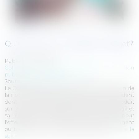
Qu'est-ce qu'un accident de trajet?
Publié le :
26/02/2014
Collectivités
/
Services publics
/
Fonction
publique / Personnel administratif
Source :
www.eurojuris.fr
Le Conseil d'Etat vient de préciser la définition de
la notion d'accident de trajet.Il s'agit de l'accident
dont est victime un agent public qui se produit
sur le parcours habituel entre le lieu de travail et
sa résidence et pendant la durée normale pour
l'effectuer, sauf si un fait personnel de cet agent
ou toute autre circonstance particulière...
Lire la
suite