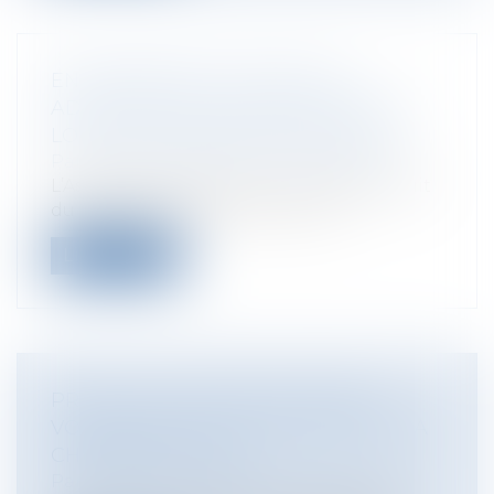
ENCADREMENT DES STAGES:
ADOPTION DE LA PROPOSITION DE
LOI PAR L'ASSEMBLÉE NATIONALE
Particuliers
/
Emploi
/
Contrat de travail
L’Assemblée nationale a voté dans la nuit
du 24 au 25 février la loi sur un e...
Lire la suite
PREUVE DU DÉPÔT DES OBJETS
VOLÉS DANS LE COFFRE-FORT DE SA
CHAMBRE D’HÔTEL
Particuliers
/
Patrimoine
/
Assurances