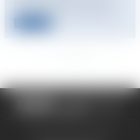
En cas de vol des biens personnels des
clients dans un hôtel, la responsabili...
Lire la suite
<<
<
...
506
507
508
509
510
511
512
...
>
>>
CABINET RUEIL-MALMAISON