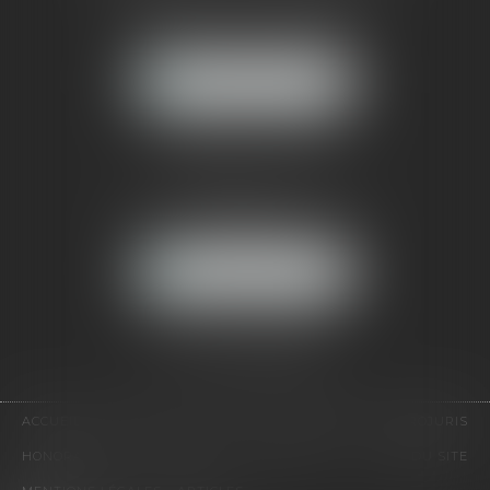
121, avenue Paul Doumer
92500 RUEIL-MALMAISON
NOUS LOCALISER
CABINET PARIS
52, boulevard Emile Augier
75116 PARIS
NOUS LOCALISER
Pour nous contacter :
Tél :
01 41 91 76 76
ACCUEIL
LE CABINET
L'ÉQUIPE
EXPERTISES
EUROJURIS
HONORAIRES
VIDÉOS
CONTACT
PLAN DU SITE