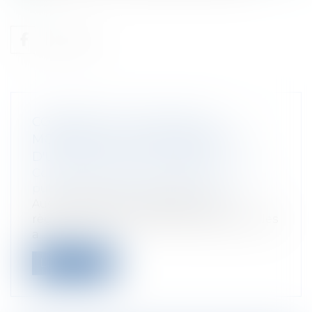
CONTRÔLE DU JUGE SUR LE
MONTANT DE LA RÉMUNÉRATION
D'UN AGENT NON TITULAIRE
Collectivités
/
Services publics
/
Fonction
publique / Personnel administratif
Aucune disposition législative ou
règlementaire ne fixe la rémunération des
a...
Lire la suite