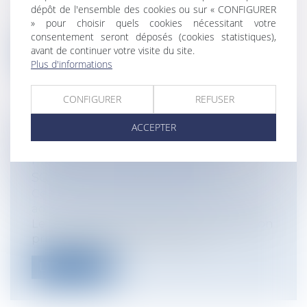
dépôt de l'ensemble des cookies ou sur « CONFIGURER
Le Conseil d'Etat vient de préciser la
» pour choisir quels cookies nécessitant votre
définition de la notion d'accident de...
consentement seront déposés (cookies statistiques),
avant de continuer votre visite du site.
Lire la suite
Plus d'informations
CONFIGURER
REFUSER
ACCEPTER
LES DOCUMENTS LIÉS À UNE
PROCÉDURE JURIDICTIONNELLE
SONT-ILS COMMUNICABLES ?
Collectivités
/
Contentieux
/
Tribunal
administratif/ Procédure administrative
Le Conseil d'Etat était saisi d'une question
prioritaire de constitutionnalit...
Lire la suite