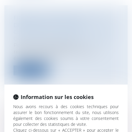
FRAIS DE LOCATION D'UN LOCAL ET
DÉPENSES ÉLECTORALES
Collectivités
/
Finances locales
/
Fiscalité/
Gestion de fait/ Chambre des Comptes
Pour pouvoir bénéficier du
remboursement comme dépenses
électorales, les loca...
Lire la suite
Information sur les cookies
Nous avons recours à des cookies techniques pour
QU'EST-CE QU'UN ACCIDENT DE
assurer le bon fonctionnement du site, nous utilisons
TRAJET?
également des cookies soumis à votre consentement
Collectivités
/
Services publics
/
Fonction
pour collecter des statistiques de visite.
publique / Personnel administratif
Cliquez ci-dessous sur « ACCEPTER » pour accepter le