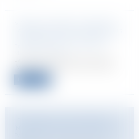
MARQUE : COMMENT LA DÉPOSER ?
LA PROTÉGER ? QUELS DROITS POUR
LE BÉNÉFICIAIRE DE LA MARQUE ?
Entreprises
/
Marketing et ventes
/
Marques et brevets
La marque correspond à une valeur de
l’entreprise. Elle a pour fonction essen...
Lire la suite
LEVOTHYROX : JULIETTE NATTIER
INTERVIEWÉE DANS ALLODOCTEURS
Particuliers
/
Santé
/
Responsabilité