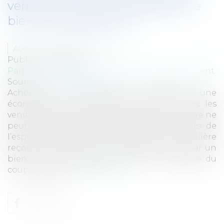
vente alors qu’il avait présenté le
bien aux acquéreurs ?
Auteur : MICHELOT Nicolas
Publié le :
12/12/2017
Particuliers
/
Patrimoine
/
Immobilier / Logement
Source :
www.eurojuris.fr
Acheteurs : le simple fait de rechercher une
économie en contractant directement avec les
vendeurs dans le but de payer un prix moindre ne
peut engager leur responsabilité. Les faits de
l’espèce sont simples, une agence immobilière
reçoit un mandat non exclusif de vente pour un
bien, les « frais d’agence » sont à la charge du
couple vendeur....
Lire la suite