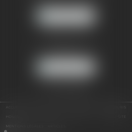
92500 RUEIL-MALMAISON
NOUS LOCALISER
CABINET PARIS
52, boulevard Emile Augier
75116 PARIS
NOUS LOCALISER
Pour nous contacter :
Tél :
01 41 91 76 76
ACCUEIL
LE CABINET
L'ÉQUIPE
EXPERTISES
EUROJURIS
HONORAIRES
VIDÉOS
CONTACT
PLAN DU SITE
MENTIONS LÉGALES
ARTICLES