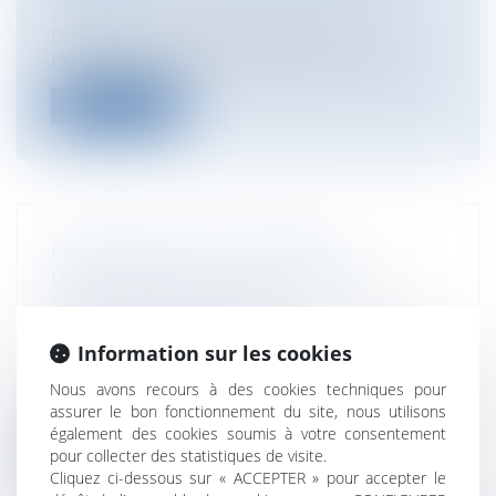
médicale
Depuis le mois de septembre 2017, la
machine judiciaire s'emballe autour de l...
Lire la suite
PROTECTION DES DONNÉES
PERSONNELLES : L'AVIS DE LA CNIL
SUR LE PROJET DE LOI
Entreprises
/
Gestion de l'entreprise
/
Information sur les cookies
Informatique et Réseaux
La CNIL a rendu le 30 novembre 2017 son
Nous avons recours à des cookies techniques pour
avis sur le projet de loi relatif à l...
assurer le bon fonctionnement du site, nous utilisons
également des cookies soumis à votre consentement
Lire la suite
pour collecter des statistiques de visite.
Cliquez ci-dessous sur « ACCEPTER » pour accepter le