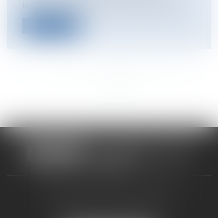
fraude peut être retiré par l’administrati...
Lire la suite
<<
<
...
326
327
328
329
330
331
332
...
>
>>
CABINET RUEIL-MALMAISON
121, avenue Paul Doumer