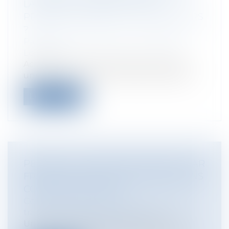
LA VENTE ALORS QU’IL AVAIT
PRÉSENTÉ LE BIEN AUX ACQUÉREURS
?
Particuliers
/
Patrimoine
/
Immobilier /
Logement
Acheteurs : le simple fait de rechercher
une économie en contractant directem...
Lire la suite
PERMIS DE CONSTRUIRE OBTENU PAR
FRAUDE POUVANT ÊTRE RETIRÉ SANS
CONDITION DE DÉLAI
Collectivités
/
Urbanisme
/
Ouvrages et
travaux publics/Construction
Un permis de construire obtenu par