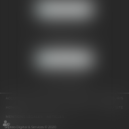
NOUS LOCALISER
CABINET PARIS
52, boulevard Emile Augier
75116 PARIS
NOUS LOCALISER
Pour nous contacter :
Tél :
01 41 91 76 76
ACCUEIL
LE CABINET
L'ÉQUIPE
EXPERTISES
EUROJURIS
HONORAIRES
VIDÉOS
CONTACT
PLAN DU SITE
MENTIONS LÉGALES
ARTICLES
Septeo Digital & Services © 2020