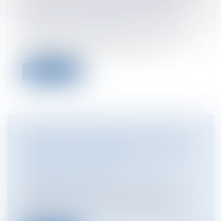
VÉRITÉ OU SÉCURITÉ JURIDIQUE?
Particuliers
/
Civil / Pénal
/
Procédure
pénale / Procédure civile
Depuis que l’on s’est attaché à proclamer
un « droit d’accès au juge », jamai...
Lire la suite
LES RÈGLES ENCADRANT LA CLAUSE
DE NON CONCURRENCE DANS LE
CONTRAT DE TRAVAIL
Entreprises
/
Ressources humaines
/
Contrat de travail
L’employeur doit prendre certaines
précautions avant d’insérer une clause
de...