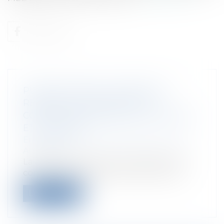
PUBLICATION DE LA DIRECTIVE
RELATIVE AU RÉGIME FISCAL
COMMUN APPLICABLE AUX FUSIONS
ET SCISSIONS
Entreprises
/
Vie de l'entreprise
/
Fusion
Acquisition
La directive concernant le régime fiscal
commun applicable aux fusions, sciss...
Lire la suite