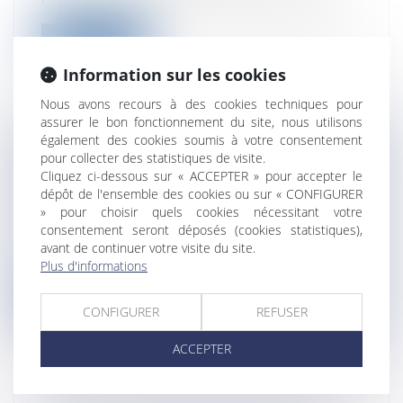
C/France, la CEDH a affirmé dans une for...
Lire la suite
Information sur les cookies
Nous avons recours à des cookies techniques pour
assurer le bon fonctionnement du site, nous utilisons
également des cookies soumis à votre consentement
STRESS AU TRAVAIL : LES
pour collecter des statistiques de visite.
Cliquez ci-dessous sur « ACCEPTER » pour accepter le
OBLIGATIONS DES ENTREPRISES
dépôt de l'ensemble des cookies ou sur « CONFIGURER
Entreprises
/
Gestion de l'entreprise
/
» pour choisir quels cookies nécessitant votre
Gestion des risques et sécurité
consentement seront déposés (cookies statistiques),
Le 9 octobre 2009, le Ministre du Travail a
avant de continuer votre visite du site.
annoncé un plan d’urgence pour la...
Plus d'informations
Lire la suite
CONFIGURER
REFUSER
ACCEPTER