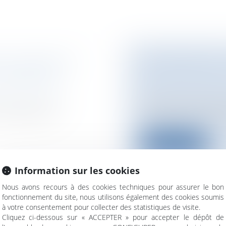
E EN GARDE DE
COPROPRIÉTÉ E
L’ÉGARD DE
Particuliers
/
Patrim
de vente / Prêts
Nous sommes deux se
de Cassation a
majoritaire, nous nou
Lire la suite
Information sur les cookies
Nous avons recours à des cookies techniques pour assurer le bon
fonctionnement du site, nous utilisons également des cookies soumis
à votre consentement pour collecter des statistiques de visite.
FAÇONS SUR
QUEL RÉGIME MA
Cliquez ci-dessous sur « ACCEPTER » pour accepter le dépôt de
URRENCE
Particuliers
/
Famill