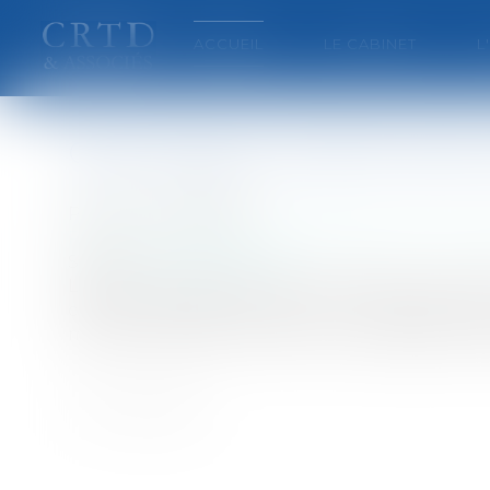
ACCUEIL
LE CABINET
L
Quel régime matrimonial c
Publié le :
23/12/2009
Particuliers
/
Famille
/
Mariage / PACS / Concubi
Source :
www.eurojuris.fr
Lors du mariage se pose la question de savoi
critères doivent être pris en compte com
matrimoniauxAu moment du mariage se pose la 