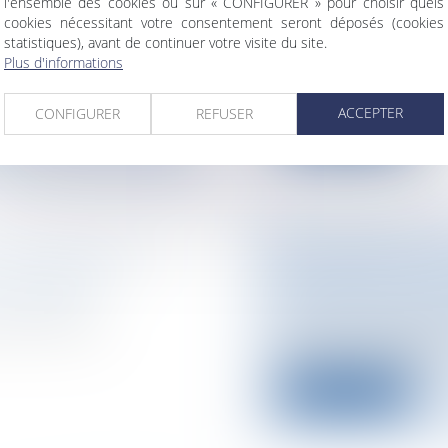
l'ensemble des cookies ou sur « CONFIGURER » pour choisir quels
civile
cookies nécessitant votre consentement seront déposés (cookies
statistiques), avant de continuer votre visite du site.
currence
Lors du mariage se p
Plus d'informations
Paris pose le
régime matrimonial s
ACCEPTER
CONFIGURER
REFUSER
Lire la suite
R TECHNIQUE ET
LE DISPOSITIF 
U VENDEUR
PROLONGÉ JUSQ
 Logement
Particuliers
/
Emplo
i doivent être
Le ministre du Travai
Ministre du Budget,..
Lire la suite