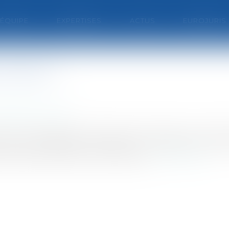
'ÉQUIPE
EXPERTISES
ACTUS
EUROJURIS
hoisir ?
nage / Vie civile
r vers quel régime matrimonial s’orienter. Le choix 
me la profession des époux, le montant de leurs
question de savoir vers quel rég...
Lire la suite