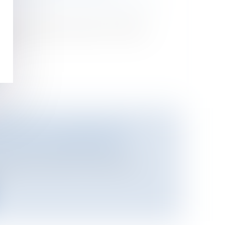
ose la question de savoir vers quel
’...
DE RETRAITE PROGRESSIVE
U'AU 31 DÉCEMBRE 2010
i
/
Retraite / Epargne salariale
l, Xavier Darcos et Eric Woerth, le
.