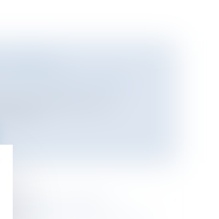
T MAJORITÉ
oine
/
Copropriété et voisinage
uls copropriétaires, je suis
s réunis...
TRIMONIAL CHOISIR ?
e
/
Mariage / PACS / Concubinage / Vie