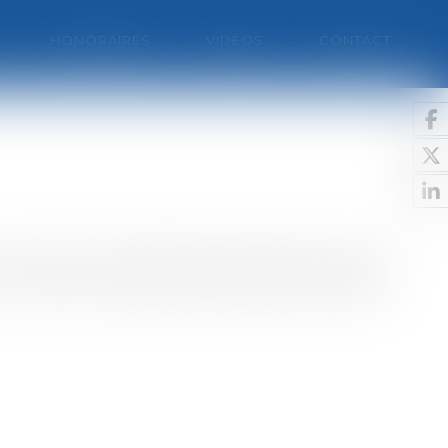
HONORAIRES
VIDÉOS
CONTACT
du régime est assez délicat puisque plusieurs
 revenus respectif.Les différents régimes