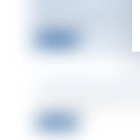
DÉLOYALE
Entreprises
/
Marketing et ventes
/
Con
Dans son arrêt du 6 novembre, la CA de 
principe selon lequel la...
Lire la suite
ACHAT IMMOBILIER : LE DOSSIE
LA PORTÉE DE L’OBLIGATION D
Particuliers
/
Patrimoine
/
Immobilier /
La liste des diagnostics obligatoires qu
fournis par le vendeur...
Lire la suite