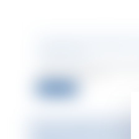
LES LIMITES DU DEVOIR DE MIS
L’ÉTABLISSEMENT DE CRÉDIT À 
L’EMPRUNTEUR
Particuliers
/
Consommation
/
Contrats 
La première Chambre civile de la Cour 
rendu le 19 novembre 200...
Lire la suite
VENDEUR ANONYME DE CONTRE
EBAY : CONTREFAÇON ET CONC