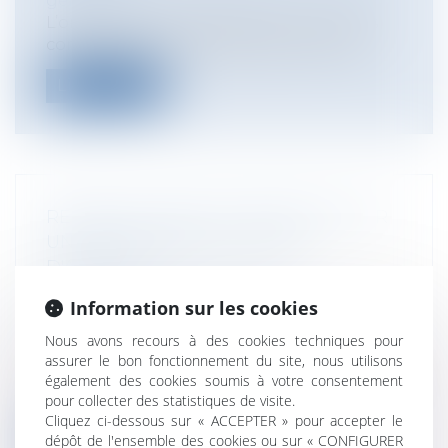
généraux
L’on sait tout l'intérêt porté au nom des
communes et la marque que cela repr...
Lire la suite
REPRISE D'UNE PHOTOGRAPHIE SUR
UN SITE INTERNET ET DROIT
D'AUTEUR
Particuliers
/
Consommation
/
Information sur les cookies
Informatique et Internet
Entreprises
/
Marketing et ventes
/
Nous avons recours à des cookies techniques pour
Marques et brevets
assurer le bon fonctionnement du site, nous utilisons
La mise en ligne sur un site Internet d’une
également des cookies soumis à votre consentement
pour collecter des statistiques de visite.
photographie librement accessible...
Cliquez ci-dessous sur « ACCEPTER » pour accepter le
dépôt de l'ensemble des cookies ou sur « CONFIGURER
Lire la suite