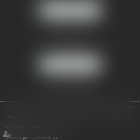
NOUS LOCALISER
CABINET PARIS
52, boulevard Emile Augier
75116 PARIS
NOUS LOCALISER
Pour nous contacter :
Tél :
01 41 91 76 76
ACCUEIL
LE CABINET
L'ÉQUIPE
EXPERTISES
EUROJURIS
HONORAIRES
VIDÉOS
CONTACT
PLAN DU SITE
MENTIONS LÉGALES
ARTICLES
Septeo Digital & Services © 2020