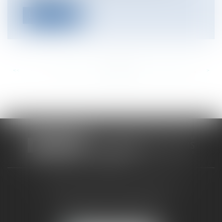
Lire la suite
<<
<
...
293
294
295
296
297
298
299
...
>
>>
CABINET RUEIL-MALMAISON
121, avenue Paul Doumer
92500 RUEIL-MALMAISON