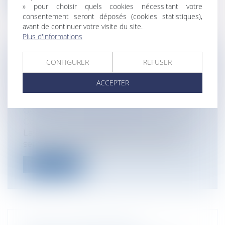
» pour choisir quels cookies nécessitant votre
consentement seront déposés (cookies statistiques),
avant de continuer votre visite du site.
Plus d'informations
CONFIGURER
REFUSER
RELATIONS AVEC L'ADMINISTRATION :
DROIT À LA RÉGULARISATION EN CAS
ACCEPTER
D'ERREUR
Entreprises
/
Gestion de l'entreprise
/
Gestion des risques et sécurité
Collectivités
/
Services publics
/
Usagers
La loi du 10 août 2018 pour un Etat au
service d'une société de confiance pré...
Lire la suite