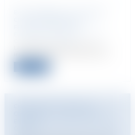
BAIL COMMERCIAL : NULLITÉ DES
CLAUSES D'INDEXATION : LE
FEUILLETON CONTINUE ...
Entreprises
/
Gestion de l'entreprise
/
Construction Immobilier
La validité des clauses d’indexation a
intéressé ces derniers mois la Cour de...
Lire la suite
CHANGEMENT DE NOM DES
COMMUNES : LA SIMPLIFICATION
ESTIVALE
Collectivités
/
Environnement
/
Principes