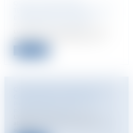
QUELLE UTILISATION DES
TÉLÉPHONES PORTABLES DANS LES
ÉTABLISSEMENTS SCOLAIRES ?
Particuliers
/
Famille
/
Enfants
L’utilisation d’un portable par un élève
sera désormais interdite dans les éc...
Lire la suite
QUELLES SONT LES SANCTIONS EN
CAS D'ABANDON D'ANIMAUX ?
Particuliers
/
Civil / Pénal
/
Procédure
pénale / Procédure civile
L'été de nombreux animaux sont
abandonnés par des propriétaires peu
scrupuleu...