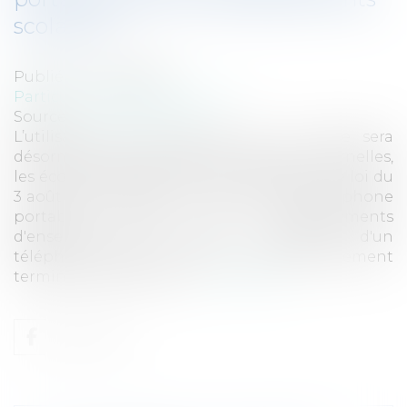
scolaires ?
Publié le :
24/08/2018
Particuliers
/
Famille
/
Enfants
Source :
www.eurojuris.fr
L’utilisation d’un portable par un élève sera
désormais interdite dans les écoles maternelles,
les écoles élémentaires et les collèges. Une loi du
3 août 2018 réglemente l'utilisation du téléphone
portable dans les établissements
d'enseignement scolaire. L'utilisation d'un
téléphone mobile ou de tout autre équipement
terminal de communic...
Lire la suite