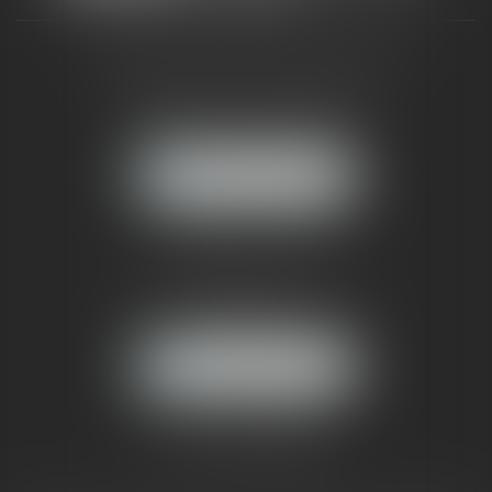
CABINET RUEIL-MALMAISON
121, avenue Paul Doumer
92500 RUEIL-MALMAISON
NOUS LOCALISER
CABINET PARIS
52, boulevard Emile Augier
75116 PARIS
NOUS LOCALISER
Pour nous contacter :
Tél :
01 41 91 76 76