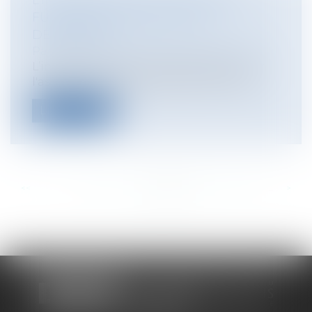
L’INDEMNISATION DU DOMMAGE
FUTUR PAR L'ASSUREUR RC
DÉCENNALE
Particuliers
/
Patrimoine
/
Construction
L’indemnisation du dommage futur par
l'assureur RC (responsabilité civile) dé...
Lire la suite
<<
<
...
304
305
306
307
308
309
310
...
>
>>