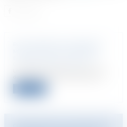
RGPD : PENSEZ À ACTUALISER LES
MENTIONS DES SITES INTERNET !
Entreprises
/
Gestion de l'entreprise
/
Communication et vie sociale
Le Règlement Général sur la protection
des données[1], en vigueur depuis mai...
Lire la suite
CONSOMMATION DE COMPLÉMENTS