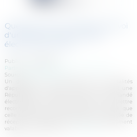
Quelles sont les conditions d'envoi
d'une lettre recommandée
électronique (LRE) ?
Publié le :
08/06/2018
Particuliers
/
Consommation
/
Distribution
Source :
www.eurojuris.fr
Un décret du 9 mai 2018 fixe les modalités
d'application de l'article 93 de la loi pour une
République numérique relatif au recommandé
électronique. La valeur juridique de la lettre
recommandée électronique est la même que
celle d'une lettre recommandée avec accusée de
réception classique. Pour être juridiquement
valable, l'envoi d'une lett...
Lire la suite