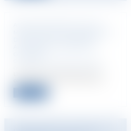
ANNULATION PARTIELLE DU PLU :
MODE D’EMPLOI DE L’ÉLABORATION
DES NOUVELLES DISPOSITIONS
APPLICABLES AU TERRITOIRE
CONCERNÉ
Collectivités
/
Urbanisme
/
Permis de
construire/ Documents d'urbanisme
L’hypothèse qui intéresse cet article
concerne l’annulation partielle par le...
Lire la suite