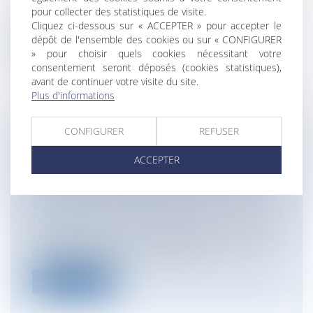
On le sait, en matière de contentieux
pour collecter des statistiques de visite.
administratif, le sacro-saint délai hab...
Cliquez ci-dessous sur « ACCEPTER » pour accepter le
dépôt de l'ensemble des cookies ou sur « CONFIGURER
Lire la suite
» pour choisir quels cookies nécessitant votre
consentement seront déposés (cookies statistiques),
avant de continuer votre visite du site.
Plus d'informations
CONFIGURER
REFUSER
QUELLES SONT LES CONDITIONS
D'ENVOI D'UNE LETTRE
ACCEPTER
RECOMMANDÉE ÉLECTRONIQUE (LRE)
?
Particuliers
/
Consommation
/
Distribution
Un décret du 9 mai 2018 fixe les modalités
d'application de l'article 93 de l...
Lire la suite