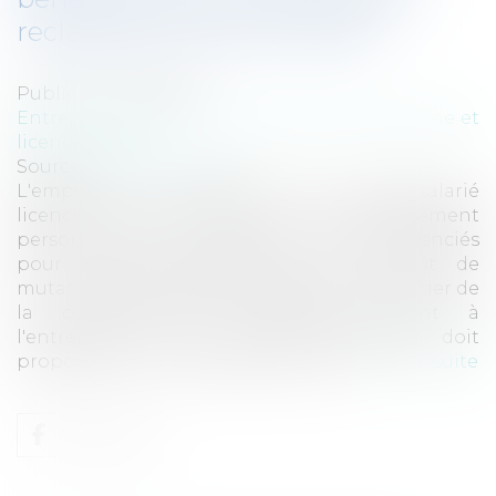
reclassement personnalisé?
Publié le :
19/05/2010
Entreprises
/
Ressources humaines
/
Discipline et
licenciement
Source :
www.eurojuris.fr
L'employeur doit proposer pour chaque salarié
licencié une convention de reclassement
personnalisé (CRP). Tous les salariés licenciés
pour raisons économiques, ou du fait de
mutations technologiques, peuvent bénéficier de
la convention.CRP: conditions tenant à
l'entreprise et au salarié L'employeur doit
proposer pour chaque salarié licenci...
Lire la suite