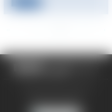
Lire la suite
<<
<
...
772
773
774
775
776
777
778
...
>
>>
CABINET RUEIL-MALMAISON
121, avenue Paul Doumer
92500 RUEIL-MALMAISON