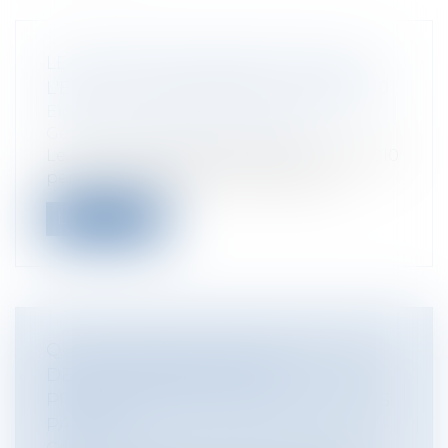
LE PATRIMOINE D'AFFECTATION OU
L'EIRL, LA LOI ADOPTÉE LE 5 MAI 2010
Entreprises
/
Gestion de l'entreprise
/
Gestion des risques et sécurité
Le nouveau dispositif adopté le 5 mai 2010
permet à l'entrepreneur de déclare...
Lire la suite
QUALIFICATION D'OUVRAGE PUBLIC
DES ÉTABLISSEMENTS DE
PRODUCTION ÉLECTRIQUE DÉTENUS
PAR EDF