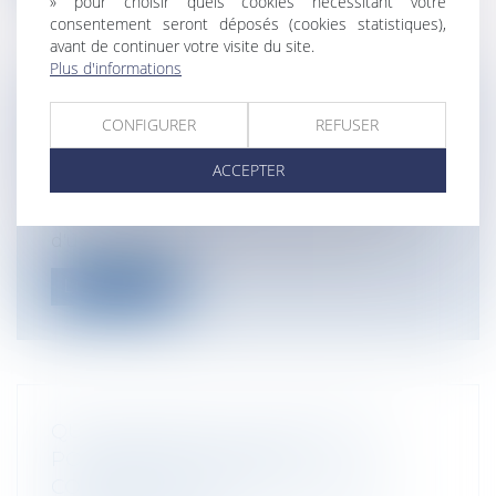
» pour choisir quels cookies nécessitant votre
consentement seront déposés (cookies statistiques),
avant de continuer votre visite du site.
Plus d'informations
LE PACS: UNE NOUVELLE
CONFIGURER
REFUSER
CONJUGALITÉ
Particuliers
/
Famille
/
Mariage / PACS /
ACCEPTER
Concubinage / Vie civile
La loi de 1999, qui crée une nouvelle forme
d'union légale entre deux personn...
Lire la suite
QUELLES SONT LES CONDITIONS
POUR BÉNÉFICIER DE LA
CONVENTION DE RECLASSEMENT