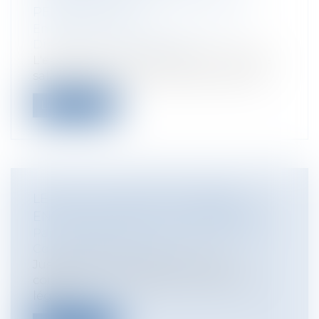
PERSONNALISÉ?
Entreprises
/
Ressources humaines
/
Discipline et licenciement
L'employeur doit proposer pour chaque
salarié licencié une convention de recl...
Lire la suite
LE PACS: UN CONTRAT HYBRIDE
ENTRE MARIAGE ET CONCUBINAGE
Particuliers
/
Famille
/
Mariage / PACS /
Concubinage / Vie civile
Jusqu’en fin 1999 , seul le mariage,
constituait un mode de vie commune
légal...