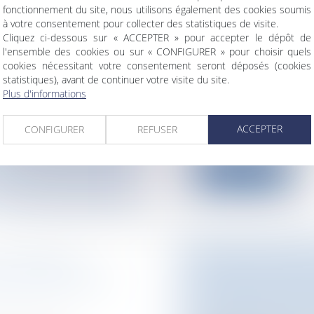
fonctionnement du site, nous utilisons également des cookies soumis
à votre consentement pour collecter des statistiques de visite.
Cliquez ci-dessous sur « ACCEPTER » pour accepter le dépôt de
l'ensemble des cookies ou sur « CONFIGURER » pour choisir quels
ATION CHÔMAGE
VIDÉO : CONDUIT
cookies nécessitant votre consentement seront déposés (cookies
TS ?
statistiques), avant de continuer votre visite du site.
JURISPRUDENCE
Plus d'informations
 salariale
Particuliers
/
Civil /
laires et avantages
"La voie est ouverte !
éduit de nombreux
ACCEPTER
CONFIGURER
REFUSER
Bretons sont deva...
Lire la suite
ET RÉSEAUX
MAÎTRISE FONCI
BLIGATIONS DES
COLLECTIVITÉS 
Collectivités
/
Financ