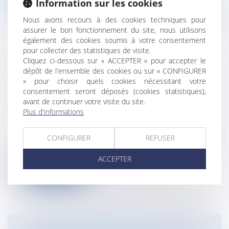
Information sur les cookies
Nous avons recours à des cookies techniques pour
assurer le bon fonctionnement du site, nous utilisons
également des cookies soumis à votre consentement
pour collecter des statistiques de visite.
Cliquez ci-dessous sur « ACCEPTER » pour accepter le
UN RÈGLEMENT DE COPROPRIÉTÉ
dépôt de l'ensemble des cookies ou sur « CONFIGURER
PEUT-IL INTERDIRE L’APPOSITION
» pour choisir quels cookies nécessitant votre
D’UNE ENSEIGNE SUR LA FAÇADE
consentement seront déposés (cookies statistiques),
D’UN LOT À USAGE DE COMMERCE ?
avant de continuer votre visite du site.
Plus d'informations
Entreprises
/
Marketing et ventes
/
Publicité/ marketing
Dans un arrêt en date du 26 mars 2020, la
CONFIGURER
REFUSER
Cour de cassation se prononc...
ACCEPTER
Lire la suite