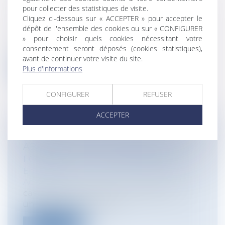
Particuliers
/
Patrimoine
/
Construction
pour collecter des statistiques de visite.
Entreprises
/
Gestion de l'entreprise
/
Cliquez ci-dessous sur « ACCEPTER » pour accepter le
Construction Immobilier
dépôt de l'ensemble des cookies ou sur « CONFIGURER
Depuis un arrêt de principe de la 3ème
» pour choisir quels cookies nécessitant votre
Chambre civile de la Cour de cassation...
consentement seront déposés (cookies statistiques),
avant de continuer votre visite du site.
Lire la suite
Plus d'informations
CONFIGURER
REFUSER
ACCEPTER
LE RISQUE PÉNAL EN CAS DE FUSION-
ABSORPTION : PEU IMPORTE LA
FORME DE LA SOCIÉTÉ ABSORBÉE
Entreprises
/
Vie de l'entreprise
/
Fusion
Acquisition
cass. crim., 22 mai 2024, n°23-83180 1. Par
un arrêt du 17 avril 2023...
Lire la suite