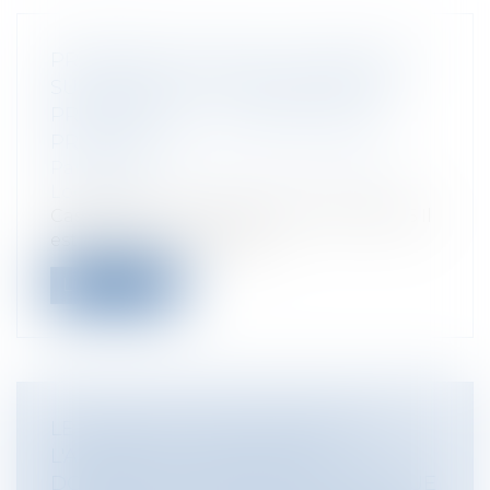
PROMESSE DE VENTE, CONDITIONS
SUSPENSIVES ET OBLIGATIONS DU
PROMETTANT ... LA RIGUEUR DES
PRINCIPES
Particuliers
/
Patrimoine
/
Immobilier /
Logement
Cass, 3ème civ, 11 juillet 2024, n°22-20.046 Il
est toujours essentiel d...
Lire la suite
LE DÉFAUT DE SOUSCRIPTION DE
L'ASSURANCE OBLIGATOIRE
DOMMAGES OUVRAGE NE CONSTITUE