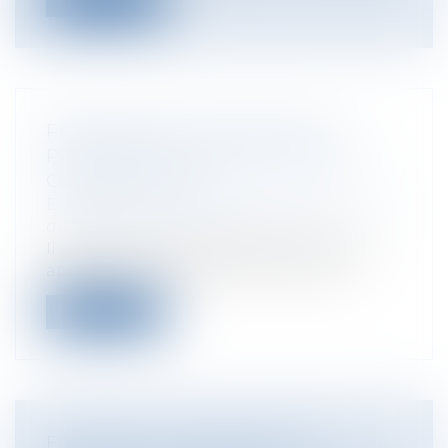
PROCÉDURE DE CONCILIATION :
PRÉCISIONS SUR L’ÉTENDUE DE LA
CONFIDENTIALITÉ
Entreprises
/
Contentieux
/
Entreprises en
difficultés / procédures collectives
Il est acquis que toute personne qui est
appelée à la procédure de conciliati...
Lire la suite
ENLÈVEMENT INTERNATIONAL