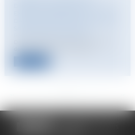
D’ENFANT : L’ENFANT PEUT
EXCEPTIONNELLEMENT RETOURNER
DANS UN AUTRE ÉTAT QUE CELUI DE
SA RÉSIDENCE HABITUELLE
Particuliers
/
Famille
/
Enfants
Dans cette affaire, le père danois, M. [F],
demande le retour de son fils au...
Lire la suite
<<
<
...
60
61
62
63
64
65
66
...
>
>>