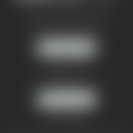
CABINET RUEIL-MALMAISON
121, avenue Paul Doumer
92500 RUEIL-MALMAISON
NOUS LOCALISER
CABINET PARIS
52, boulevard Emile Augier
75116 PARIS
NOUS LOCALISER
Pour nous contacter :
Tél :
01 41 91 76 76