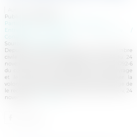
Auteur : GAUVIN Ludovic
Publié le :
02/10/2024
Particuliers
/
Patrimoine
/
Construction
Entreprises
/
Gestion de l'entreprise
/
Construction Immobilier
Source :
www.eurojuris.fr
Depuis un arrêt de principe de la 3ème Chambre
civile de la Cour de cassation en date du 24
novembre 2016, en application de l’article 1792-6
du code civil, la prise de possession de l’ouvrage
et le paiement des travaux font présumer la
volonté non équivoque du maître de l’ouvrage de
le recevoir avec ou sans réserve (Cass, 3ème civ, 24
novembre...
Lire la suite