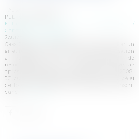
Auteur : GAUVIN Ludovic
Publié le :
17/10/2025
Entreprises
/
Gestion de l'entreprise
/
Construction Immobilier
Source :
www.eurojuris.fr
Cass, 3ème civ, 9 octobre 2025, n°23-20.446 Par un
arrêt rendu le 9 octobre 2025, la Cour de cassation
a rappelé que la reconnaissance de
responsabilité par le constructeur, intervenue
après la date d’entrée en vigueur de la loi n°2008-
561 du 17 juin 2008, n’est pas interruptive du délai
de forclusion décennale. Cette décision s’inscrit
dans...
Lire la suite