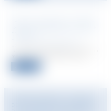
RETRAIT D’UN ASSOCIÉ : LA SOCIÉTÉ
DOIT-ELLE REMBOURSER LE COMPTE
COURANT ?
Entreprises
/
Gestion de l'entreprise
/
Communication et vie sociale
Le compte courant d’associé constitue un
mécanisme essentiel dans la vie des...
Lire la suite
FERRARI TESTAROSSA : LE TRIBUNAL
DE L’UE RÉAFFIRME LA SOUPLESSE