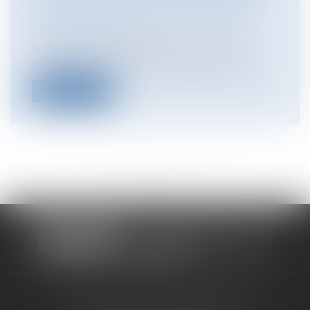
DE LA PREUVE DE L’USAGE SÉRIEUX
Entreprises
/
Marketing et ventes
/
Marques et brevets
Le 2 juillet 2025, le Tribunal de l’Union
européenne a rendu deux arrêts marq...
Lire la suite
<<
<
...
19
20
21
22
23
24
25
...
>
>>
CABINET RUEIL-MALMAISON