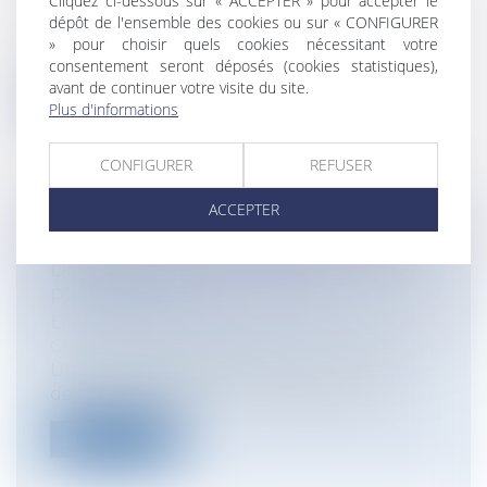
Cliquez ci-dessous sur « ACCEPTER » pour accepter le
Responsabilité administrative
dépôt de l'ensemble des cookies ou sur « CONFIGURER
Si la réforme de la responsabilité des
» pour choisir quels cookies nécessitant votre
gestionnaires publics, issue de l’ordo...
consentement seront déposés (cookies statistiques),
avant de continuer votre visite du site.
Lire la suite
Plus d'informations
CONFIGURER
REFUSER
ACCEPTER
BAIL COMMERCIAL : OBLIGATION DE
DÉLIVRANCE DU BAILLEUR ET
PRESCRIPTION
Entreprises
/
Gestion de l'entreprise
/
Construction Immobilier
Une SCI (bailleur) a aménagé une partie
de la surface louée en construisant u...
Lire la suite