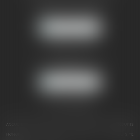
121, avenue Paul Doumer
92500 RUEIL-MALMAISON
NOUS LOCALISER
CABINET PARIS
52, boulevard Emile Augier
75116 PARIS
NOUS LOCALISER
Pour nous contacter :
Tél :
01 41 91 76 76
ACCUEIL
LE CABINET
L'ÉQUIPE
EXPERTISES
EUROJURIS
HONORAIRES
VIDÉOS
CONTACT
PLAN DU SITE