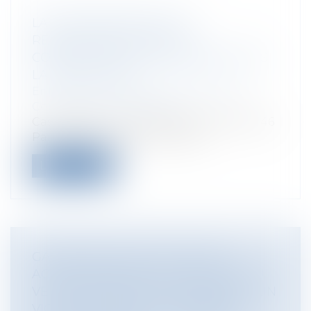
LA RECONNAISSANCE DE
RESPONSABILITÉ PAR LE
CONSTRUCTEUR N’INTERROMPT PAS
LA FORCLUSION
Entreprises
/
Gestion de l'entreprise
/
Construction Immobilier
Cass, 3ème civ, 9 octobre 2025, n°23-20.446
Par un arrêt rendu le 9 octobr...
Lire la suite
GARANTIE DES VICES CACHÉS :
ACTION EXERCÉE À L’ENCONTRE DU
VENDEUR ORIGINAIRE À RAISON D’UN
VICE ANTÉRIEUR À LA PREMIÈRE