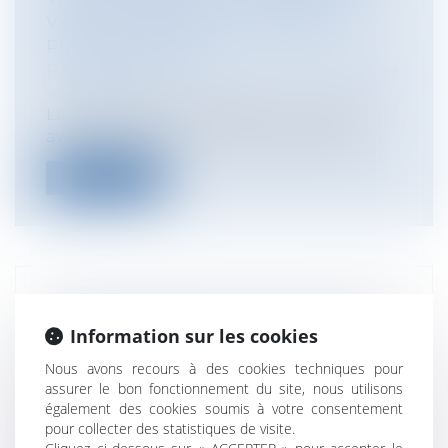
VENTE ET PREMIER ACQUÉREUR
PROFESSIONNEL
Particuliers
/
Consommation
/
Contrats de
vente / Prêts
La société PELRAS (vendeur originaire),
avait vendu à la société [WG automobi...
Lire la suite
RESPONSABILITÉ DES GESTIONNAIRES
PUBLICS : LA MISE EN JEU DE LA
Information sur les cookies
RESPONSABILITÉ DES ÉLUS LOCAUX
Nous avons recours à des cookies techniques pour
PARALYSÉE PAR LE CONSEIL
assurer le bon fonctionnement du site, nous utilisons
CONSTITUTIONNEL ?
également des cookies soumis à votre consentement
pour collecter des statistiques de visite.
Collectivités
/
Contentieux
/