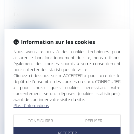
Collectivités
/
Urbanisme
/
Permis de
construire/ Documents d'urbanisme
Dans son arrêt du 3 septembre 2009
Commune de NORT-SUR-ERDRE, le
Conseil d’Et...
Lire la suite
Information sur les cookies
Nous avons recours à des cookies techniques pour
assurer le bon fonctionnement du site, nous utilisons
également des cookies soumis à votre consentement
pour collecter des statistiques de visite.
Cliquez ci-dessous sur « ACCEPTER » pour accepter le
VENTE D'ALCOOL EN DISCOTHÈQUE:
dépôt de l'ensemble des cookies ou sur « CONFIGURER
DE NOUVELLES RÈGLES
» pour choisir quels cookies nécessitant votre
consentement seront déposés (cookies statistiques),
Particuliers
/
Consommation
/
avant de continuer votre visite du site.
Distribution
Plus d'informations
La loi régissant les conditions
d'exploitation des discothèques a été
modifié...
CONFIGURER
REFUSER
Lire la suite
ACCEPTER