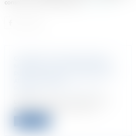
consommation d’énergie des...
Lire la suite
CONTENTIEUX DISCIPLINAIRE DES
MÉDECINS : UN PRATICIEN NE PEUT
PAS ANTIDATER OU POSTDATER UN
ARRÊT DE TRAVAIL
Particuliers
/
Santé
/
Responsabilité
médicale
L’article R. 4127-24 du code de la santé
publique, dispose que : « Sont in...
Lire la suite