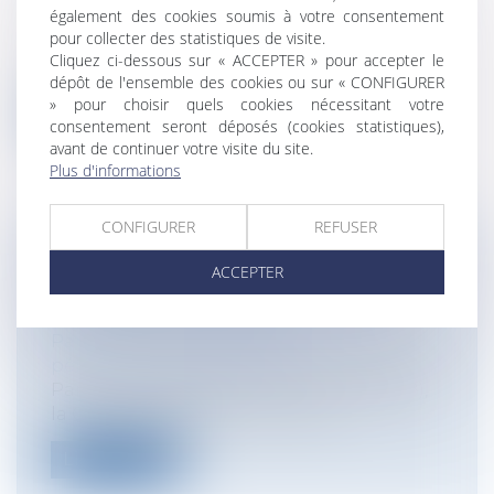
également des cookies soumis à votre consentement
Particuliers
/
Consommation
/
Procédures
pour collecter des statistiques de visite.
Cet article traite des dispositions du
Cliquez ci-dessous sur « ACCEPTER » pour accepter le
décret n° 2021-724 du 7 juin 2021 modi...
dépôt de l'ensemble des cookies ou sur « CONFIGURER
» pour choisir quels cookies nécessitant votre
Lire la suite
consentement seront déposés (cookies statistiques),
avant de continuer votre visite du site.
Plus d'informations
CONFIGURER
REFUSER
LES FINS DE NON-RECEVOIR DEVANT
ACCEPTER
LA COUR D'APPEL : LA COUR DE
CASSATION A TRANCHÉ !
Particuliers
/
Civil / Pénal
/
Procédure
pénale / Procédure civile
Par un avis rendu le 3 juin 2021 (n° 15008),
la Cour de cassation met fin aux...
Lire la suite