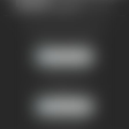
CABINET RUEIL-MALMAISON
121, avenue Paul Doumer
92500 RUEIL-MALMAISON
NOUS LOCALISER
CABINET PARIS
52, boulevard Emile Augier
75116 PARIS
NOUS LOCALISER
Pour nous contacter :
Tél :
01 41 91 76 76