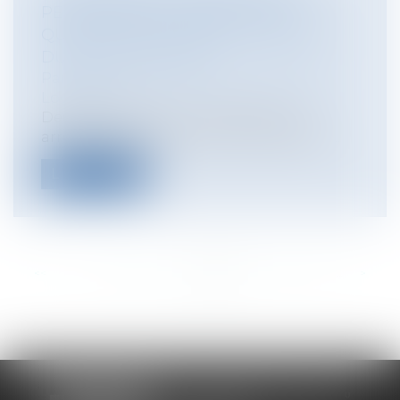
PERFORMANCE ÉNERGÉTIQUE :
QUELLES ÉVOLUTIONS À COMPTER
DU 1ER JUILLET 2021 ?
Particuliers
/
Patrimoine
/
Immobilier /
Logement
Deux décrets du 17 juin 2020 et trois
arrêtés d’application du 31 mars 2021 m...
Lire la suite
<<
<
...
169
170
171
172
173
174
175
...
>
>>