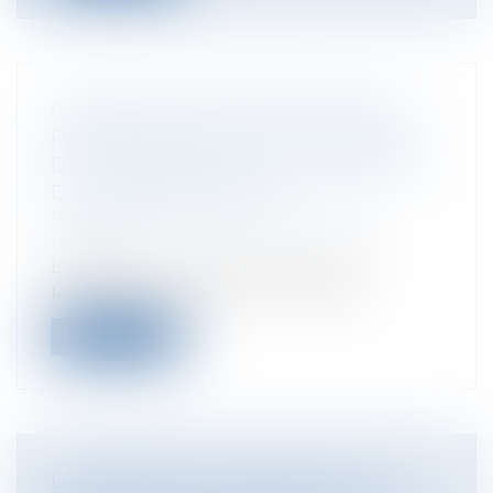
CONTENTIEUX DISCIPLINAIRE DES
PRATICIENS DE SANTÉ : LE MÉDECIN
DOIT PROUVER LA COMMUNICATION
DU DOSSIER MÉDICAL
Particuliers
/
Santé
/
Responsabilité
médicale
L’article L. 1111-7 du code de la santé
publique, dispose que : « Toute pe...
Lire la suite
LA RÉFORME DU DIAGNOSTIC DE