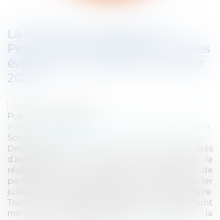
La réforme du Diagnostic de
Performance Énergétique : quelles
évolutions à compter du 1er juillet
2021 ?
Auteur : PAYEN Caroline
Publié le :
03/06/2021
Particuliers
/
Patrimoine
/
Immobilier / Logement
Source :
www.eurojuris.fr
Deux décrets du 17 juin 2020 et trois arrêtés
d’application du 31 mars 2021 modifient la
réglementation applicable au Diagnostic de
performance énergétique (DPE) à compter du 1er
juillet 2021 qui devient opposable au propriétaire.
Transition énergétique oblige, le gouvernement
mène une politique visant à réduire la