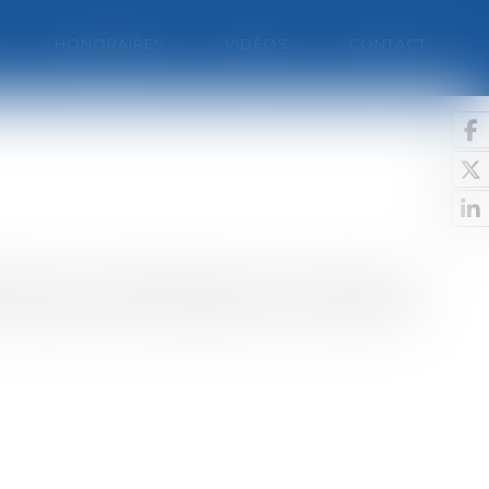
HONORAIRES
VIDÉOS
CONTACT
estauration immobilière prévu par l'ordonnance
 le périmètre de restauration immobilière.La