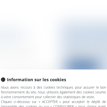
APRÈS LA
LILLE : 120 SAN
D'URBANISME
FORCES DE LOR
nstruire/
Particuliers
/
Civil /
civile
oductionLe régime
La police a interpel
installés à la Bo...
Lire la suite
Information sur les cookies
Nous avons recours à des cookies techniques pour assurer le bon
fonctionnement du site, nous utilisons également des cookies soumis
à votre consentement pour collecter des statistiques de visite.
ION
LE CODE DU SPO
Cliquez ci-dessous sur « ACCEPTER » pour accepter le dépôt de
RÉGLEMENTAIR
l'ensemble des cookies ou sur « CONFIGURER » pour choisir quels