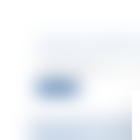
LES CERTIFICATS D'URBANISME 
RÉFORME DES AUTORISATIONS 
Collectivités
/
Urbanisme
/
Permis de co
Documents d'urbanisme
Davantage de sécurité juridique ?Intr
des certificats d’urba...
Lire la suite
LA RÉFORME DE LA RESTAURAT
IMMOBILIÈRE