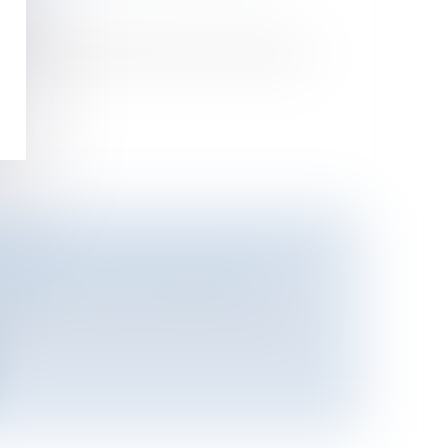
/
Sport
u 24 juillet 2007, faisant l’objet d’une
NNAIRES EN MOINS POUR 2008
es publics
/
Fonction publique /
atif
arts en retraite » de fonctionnaires «
.