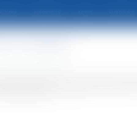
'ÉQUIPE
EXPERTISES
ACTUS
EUROJURIS
tion immobilière
ire/ Documents d'urbanisme
es modalités d'application du nouveau régime de la r
nstruire et aux autorisations d'urbanisme supprimant
obilièreJusqu'à mai...
Lire la suite