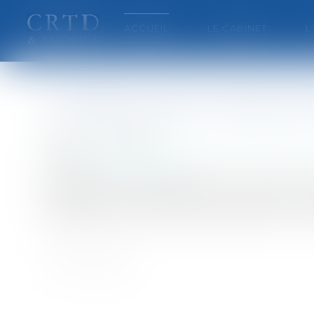
ACCUEIL
LE CABINET
L
La réforme de la restaura
Publié le :
31/07/2007
Collectivités
/
Urbanisme
/
Permis de constru
Source :
www.eurojuris.fr
Le décret du 11 mai 2007 définit et précise l
du 8 décembre 2005 relative au permis de co
suppression du périmètre de restauration imm