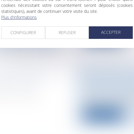
nstruire/
cookies nécessitant votre consentement seront déposés (cookies
Particuliers
/
Santé
statistiques), avant de continuer votre visite du site.
Le Décret 2007-1133 d
Plus d'informations
ise les modalités
publication spé...
ACCEPTER
CONFIGURER
REFUSER
Lire la suite
ROUGE INCULPÉ
22.000 FONCTIO
Collectivités
/
Servic
rnational public
Personnel administr
ure Khmer rouge,
Quelque « 22.700 dép
ne seront pas remp..
Lire la suite