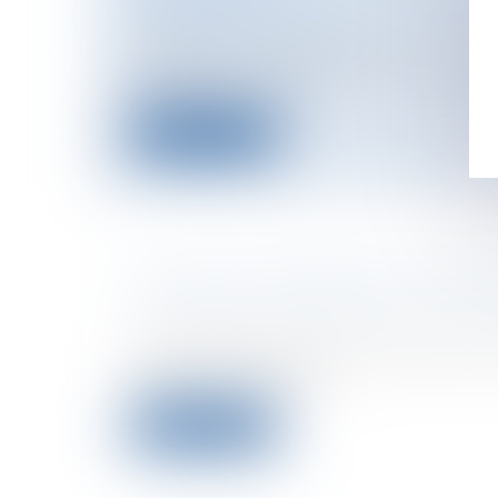
Collectivités
/
Urbanisme
/
Permis de co
Documents d'urbanisme
Le décret du 11 mai 2007 définit et préc
d'application du no...
Lire la suite
UN ANCIEN HIÉRARQUE KHMER 
Collectivités
/
International
/
Droit inte
L'ancien directeur d'un centre de tort
Kang Kek Ieu, alias Du...
Lire la suite