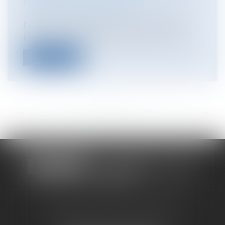
Entreprises
/
Gestion de l'entreprise
/
Construction Immobilier
Dans une décision du 3 novembre 2023
(Pourvoi 22 – 17 505 FS-B) la Cour de ca...
Lire la suite
<<
<
...
87
88
89
90
91
92
93
...
>
>>
CABINET RUEIL-MALMAISON