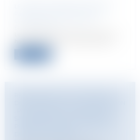
LE RÉGIME JURIDIQUE DES HAIES
Particuliers
/
Patrimoine
/
Gestion
Collectivités
/
Environnement
/
Environnement
Le pacte gouvernemental en faveur des
haies, né au dernier trimestre 2023, es...
Lire la suite
RÉCUPÉRATION ET VALORISATION
DES MÉTAUX ISSUS DE LA CRÉMATION
: PAS D’ATTEINTE AU PRINCIPE DE
SAUVEGARDE DE LA DIGNITÉ DE LA
PERSONNE HUMAINE, NI MÊME AU
DROIT DE PROPRIÉTÉ