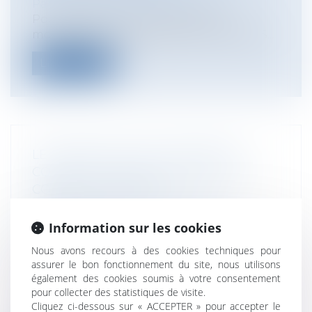
Particuliers
/
Famille
/
Successions
Pour rappel, parmi les différentes
modifications opérées par la loi dite 3DS...
Lire la suite
LE VENDEUR QUI SE COMPORTE
COMME UN PROFESSIONNEL DE LA
CONSTRUCTION EST
IRRÉFRAGABLEMENT RÉPUTÉ
CONNAÎTRE LE VICE AFFECTANT LE
Information sur les cookies
BIEN VENDU
Nous avons recours à des cookies techniques pour
Particuliers
/
Patrimoine
/
Construction
assurer le bon fonctionnement du site, nous utilisons
Entreprises
/
Gestion de l'entreprise
/
également des cookies soumis à votre consentement
Gestion des risques et sécurité
pour collecter des statistiques de visite.
L’article 1645 du code civil dispose que le
Cliquez ci-dessous sur « ACCEPTER » pour accepter le