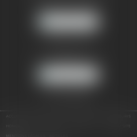
121, avenue Paul Doumer
92500 RUEIL-MALMAISON
NOUS LOCALISER
CABINET PARIS
52, boulevard Emile Augier
75116 PARIS
NOUS LOCALISER
Pour nous contacter :
Tél :
01 41 91 76 76
ACCUEIL
LE CABINET
L'ÉQUIPE
EXPERTISES
EUROJURIS
HONORAIRES
VIDÉOS
CONTACT
PLAN DU SITE
MENTIONS LÉGALES
ARTICLES