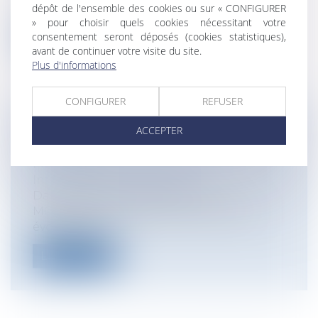
vendeur professionnel est irréfra...
dépôt de l'ensemble des cookies ou sur « CONFIGURER
» pour choisir quels cookies nécessitant votre
consentement seront déposés (cookies statistiques),
Lire la suite
avant de continuer votre visite du site.
Plus d'informations
CONFIGURER
REFUSER
L'INTELLIGENCE ARTIFICIELLE (IA) ET
ACCEPTER
L'AVOCAT
Particuliers
/
Consommation
/
Informatique et Internet
Dans la vidéo suivante Etienne
MOUNIELOU, avocat à Saint-Gaudens,
évoque avec...
Lire la suite