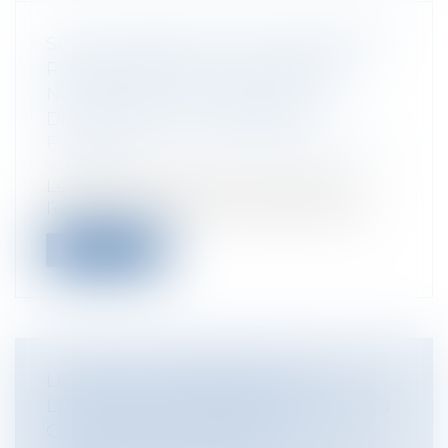
SUIVI DE TRAVAUX DE COPROPRIÉTÉ :
RESPONSABILITÉ DU SYNDIC QUI
N’ACCOMPLIT PAS TOUTES LES
DILIGENCES LUI INCOMBANT
Particuliers
/
Patrimoine
/
Copropriété et
voisinage
Le syndic engage sa responsabilité à
l’égard du syndicat des copropriétaires...
Lire la suite
LE DROIT DE PRÉFÉRENCE DU
LOCATAIRE COMMERCIAL ÉCARTÉ EN
CAS DE VENTE SUR SAISIE