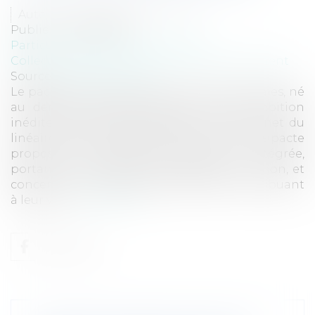
Auteur : GAUCHER-PIOLA Alexis
Publié le :
08/02/2024
Particuliers
/
Patrimoine
/
Gestion
Collectivités
/
Environnement
/
Environnement
Source :
www.eurojuris.fr
Le pacte gouvernemental en faveur des haies, né
au dernier trimestre 2023, est d’une ambition
inédite, puisqu’il s’agit d’obtenir un gain net du
linéaire de haies de 50 000 km d’ici 2030, ce pacte
propose une approche globale et intégrée,
portant sur toutes les haies, agricoles ou non, et
concernant l’ensemble des maillons contribuant
à leur val...
Lire la suite