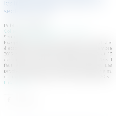
les listes électorales jusqu'au 30
septembre 2015
Publié le :
18/09/2015
Collectivités
/
Services publics
/
Usagers
Source :
www.eurojuris.fr
Exceptionnellement, les inscriptions sur les listes
électorales sont ouvertes jusqu'au 30 septembre
2015 pour les élections régionales des 6 et 13
décembre prochains.Pour pouvoir voter en 2015, il
faut être inscrit sur les listes électorales. Les
prochaines élections prévues sont les régionales,
qui doivent se dérouler les 6 et 13 décembre 2015....
Lire la suite