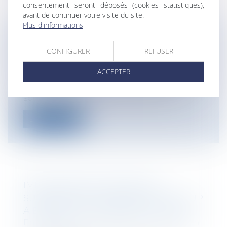
consentement seront déposés (cookies statistiques),
avant de continuer votre visite du site.
Plus d'informations
REMETTRE DE L’ORDRE DANS
L’IMPUTATION DES CHARGES DE
CONFIGURER
REFUSER
L'EXERCICE
ACCEPTER
Entreprises
/
Finances
/
Fiscalité
Les entreprises soumises à l’impôt sur les
sociétés peuvent reporter leur déf...
Lire la suite
IMPLANTATION EN ESPAGNE :
SUCCURSALE OU FILIALE? SETTING-UP
A BRANCH VS. SUBSIDIARY IN SPAIN
Entreprises
/
Vie de l'entreprise
/
Création