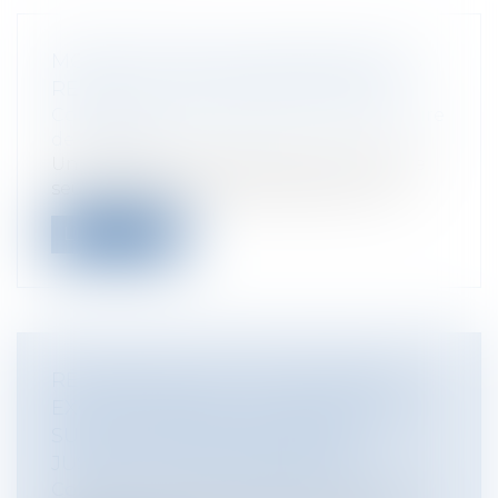
MODIFICATION DE CERTAINS SEUILS
RELATIFS AUX MARCHÉS PUBLICS
Collectivités
/
Marchés publics
/
Procédure
de passation
Un décret du 17 septembre 2015 relève le
seuil de dispense de procédure et me...
Lire la suite
RÉGIONALES 2015 : RÉOUVERTURE
EXCEPTIONNELLE DE L'INSCRIPTION
SUR LES LISTES ÉLECTORALES
JUSQU'AU 30 SEPTEMBRE 2015
Collectivités
/
Services publics
/
Usagers