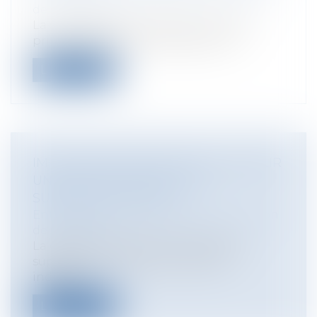
de l'entreprise
La succursale et la filiale sont les deux
principales formes juridiques au tr...
Lire la suite
IMPLANTATION EN ESPAGNE : ÉTABLIR
UNE FILIALE (SETTING-UP A
SUBSIDIARY IN SPAIN)
Entreprises
/
Vie de l'entreprise
/
Création
de l'entreprise
La création d’une filiale en Espagne
suppose la création d’une entité
indépen...
Lire la suite