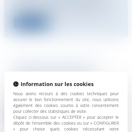
Exceptionnellement, les inscriptions sur
les listes électorales sont ouvertes...
Lire la suite
MISE EN ŒUVRE DES EXIGENCES
RELATIVES À LA NOUVELLE
ORGANISATION D'ÉCHANGES
Information sur les cookies
INTERBANCAIRES EUROPÉENS
Entreprises
/
Finances
/
Banque et finance
Nous avons recours à des cookies techniques pour
Un décret du 14 septembre 2015 met en
assurer le bon fonctionnement du site, nous utilisons
oeuvre des exigences relatives à la nou...
également des cookies soumis à votre consentement
pour collecter des statistiques de visite.
Lire la suite
Cliquez ci-dessous sur « ACCEPTER » pour accepter le
dépôt de l'ensemble des cookies ou sur « CONFIGURER
» pour choisir quels cookies nécessitant votre