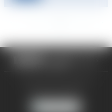
<<
<
...
189
190
191
192
193
194
195
...
>
>>
CABINET RUEIL-MALMAISON
121, avenue Paul Doumer
92500 RUEIL-MALMAISON
NOUS LOCALISER