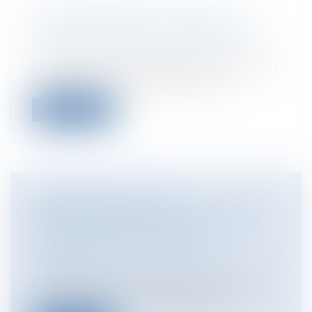
LOI DE FINANCES 2021 : QUELLES
MESURES POUR LES PARTICULIERS ?
Particuliers
/
Patrimoine
/
Gestion
Le projet de loi de finances pour 2021 dont
les mesures sont essentiellement...
Lire la suite
RÈGLEMENT DU PRIX
D’ADJUDICATION : APRÈS L’HEURE,
C’EST TOUJOURS L’HEURE… !
Entreprises
/
Contentieux
/
Voies
d'exécution
L’article L. 322-12 du code des procédures
civiles d'exécution dispose qu’à d...