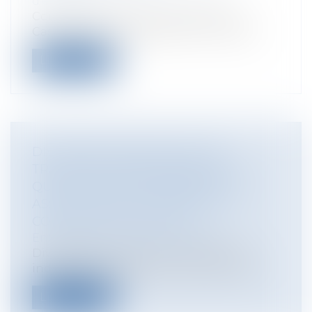
d'exécution
Commentaires des deux arrêts de la
Cass.com du 1er juillet 2020 n° 19-12.067...
Lire la suite
DIVIDENDES PERÇUS PAR LES
TRAVAILLEURS INDÉPENDANTS :
QUELLE ASSIETTE RETENIR POUR
ASSUJETTIR LES DIVIDENDES À
COTISATIONS SOCIALES ?
Entreprises
/
Finances
/
Fiscalité
Dividendes perçus par les travailleurs
indépendants (gérants majoritaires de...
Lire la suite