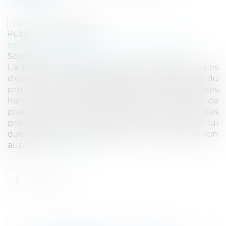
Auteur : BACLE Florent
Publié le :
01/12/2020
Entreprises
/
Contentieux
/
Voies d'exécution
Source :
www.eurojuris.fr
L’article L. 322-12 du code des procédures civiles
d'exécution dispose qu’à défaut de versement du
prix ou de sa consignation et de paiement des
frais, la vente par adjudication est résolue de
plein droit. L'article R. 322-66 du code des
procédures civiles d'exécution prévoit quant à lui
que le versement au séquestre ou la consignation
auprès d...
Lire la suite