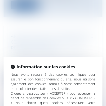
Lire la suite
APPLICATION DE LA JURISPRUDENCE
CZABAJ AU REJET IMPLICITE D'UN
RECOURS GRACIEUX
Collectivités
/
Contentieux
/
Tribunal
administratif/ Procédure administrative
En l’absence d’information de l'administré
Information sur les cookies
sur les voies et délais de recours...
Nous avons recours à des cookies techniques pour
Lire la suite
assurer le bon fonctionnement du site, nous utilisons
également des cookies soumis à votre consentement
pour collecter des statistiques de visite.
Cliquez ci-dessous sur « ACCEPTER » pour accepter le
dépôt de l'ensemble des cookies ou sur « CONFIGURER
» pour choisir quels cookies nécessitant votre