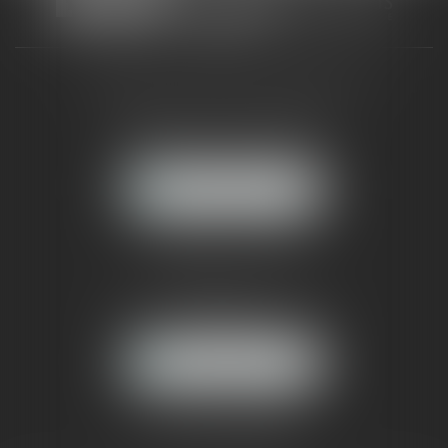
CABINET RUEIL-MALMAISON
121, avenue Paul Doumer
92500 RUEIL-MALMAISON
NOUS LOCALISER
CABINET PARIS
52, boulevard Emile Augier
75116 PARIS
NOUS LOCALISER
Pour nous contacter :
Tél :
01 41 91 76 76