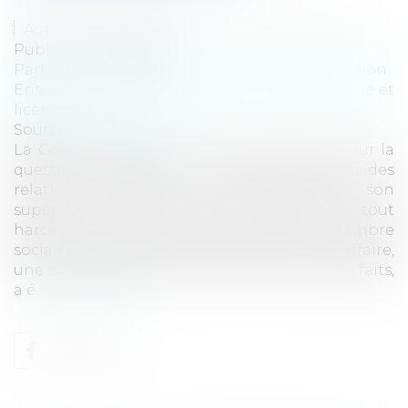
Auteurs : NIGON Audrey, SCHOELER Mathilde
Publié le :
31/05/2023
Particuliers
/
Emploi
/
Licenciements / Démission
Entreprises
/
Ressources humaines
/
Discipline et
licenciement
Source :
www.eurojuris.fr
La Cour de cassation a eu à se prononcer sur la
question de savoir si le caractère consenti des
relations intimes entre une salariée et son
supérieur hiérarchique était exclusif de tout
harcèlement sexuel. Cour de Cassation, chambre
sociale, 15 février 2023, 21.23919 Dans cette affaire,
une salariée âgée de 22 ans au moment des faits,
a é...
Lire la suite