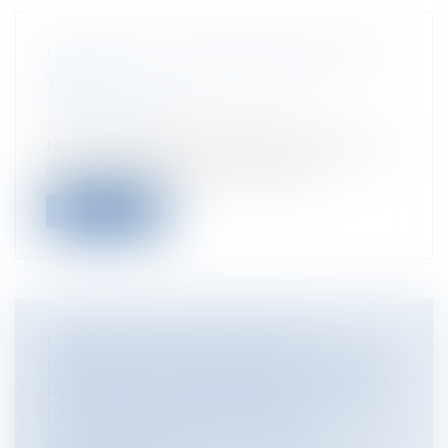
UN VILLAGE LITTORAL SANS LIEU DE
VIE ?
Collectivités
/
Environnement
/
Environnement
Nous ne présentons plus les dispositions
de l’article L. 121-8 du Code de l’u...
Lire la suite
L'ABSENCE DE GARANTIE DE
LIVRAISON EST CONSTITUTIVE D'UN
PRÉJUDICE INDEMNISABLE CERTAIN
EN CAS DE DÉFAILLANCE DU
CONSTRUCTEUR DE MAISONS