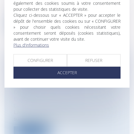
également des cookies soumis à votre consentement
Par un arrêt en date du 8 mars 2023 (Cour
pour collecter des statistiques de visite.
de cassation, Chambre sociale, 8 ma...
Cliquez ci-dessous sur « ACCEPTER » pour accepter le
dépôt de l'ensemble des cookies ou sur « CONFIGURER
Lire la suite
» pour choisir quels cookies nécessitant votre
consentement seront déposés (cookies statistiques),
avant de continuer votre visite du site.
Plus d'informations
CONFIGURER
REFUSER
DES RELATIONS INTIMES CONSENTIES
ÉCARTENT-ELLES FORCÉMENT LE
ACCEPTER
HARCÈLEMENT SEXUEL ?
Particuliers
/
Emploi
/
Licenciements /
Démission
Entreprises
/
Ressources humaines
/
Discipline et licenciement
La Cour de cassation a eu à se prononcer
sur la question de savoir si le cara...
Lire la suite