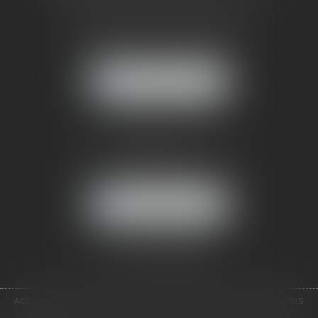
CABINET RUEIL-MALMAISON
121, avenue Paul Doumer
92500 RUEIL-MALMAISON
NOUS LOCALISER
CABINET PARIS
52, boulevard Emile Augier
75116 PARIS
NOUS LOCALISER
Pour nous contacter :
Tél :
01 41 91 76 76
ACCUEIL
LE CABINET
L'ÉQUIPE
EXPERTISES
EUROJURIS