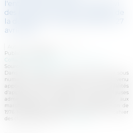
l'entrepreneur et le droit de suivi
des travaux de reprise : l'apport de
la décision du Conseil d'Etat du 27
avril 2021
Auteur : DROUINEAU Thomas
Publié le :
21/06/2021
Collectivités
/
Marchés publics
/
Exécution
Source :
www.eurojuris.fr
Dans une décision du 27 avril 2021 rendue sous
numéro 437 148, le Conseil d'Etat est venu
apporter d'utiles précisions aux modalités
d'application de l'article 49 du cahier des clauses
administratives générales applicable aux
marchés publics de travaux, dans sa version de
1976. Nonobstant la récente rénovation du cahier
des clauses administra...
Lire la suite