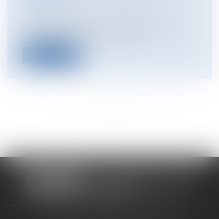
Entreprises
/
Contentieux
/
Voies
d'exécution
L'article 13 de la Loi n°2021-689 du 31 mai
2021 relative à la gestion de la...
Lire la suite
<<
<
...
168
169
170
171
172
173
174
...
>
>>