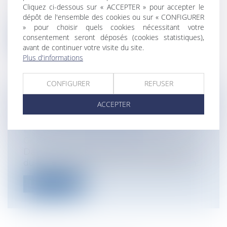
L’application des exigences de la loi
Cliquez ci-dessous sur « ACCEPTER » pour accepter le
dépôt de l'ensemble des cookies ou sur « CONFIGURER
Littoral aux installations de stations...
» pour choisir quels cookies nécessitant votre
consentement seront déposés (cookies statistiques),
Lire la suite
avant de continuer votre visite du site.
Plus d'informations
CONFIGURER
REFUSER
ACCEPTER
DIRIGEANT D’ASSOCIATION SPORTIVE :
UNE DISCIPLINE À RISQUE
Entreprises
/
Gestion de l'entreprise
/
Gestion des risques et sécurité
Dans un contexte "d'évolution profonde
du monde sportif et de son modèle écon...
Lire la suite