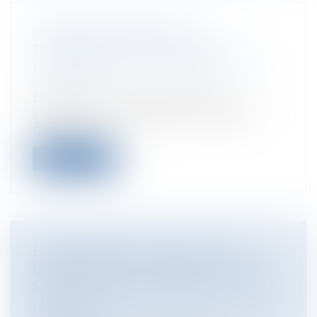
COMMENT RÉUSSIR UNE
TRANSMISSION D'ENTREPRISE ?
Entreprises
/
Vie de l'entreprise
/
Cession
d'entreprise
En France, on dénombre 185 000
entreprises susceptibles d’être cédées
chaque...
Lire la suite
ENTREPRISES EN DIFFICULTÉ :
QUELLES SONT LES PROCÉDURES
SPÉCIFIQUES DE SORTIE DE LA CRISE
COVID-19 ?