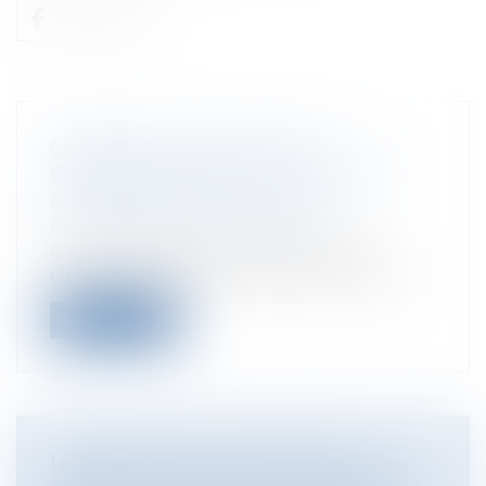
COMBIEN DE TEMPS FAUT-IL
COMPTER POUR UN DIVORCE PAR
CONSENTEMENT MUTUEL ?
Particuliers
/
Famille
/
Divorces
C’est LA question de la majorité des
clients qui prennent l’attache d’un avoc...
Lire la suite
LA RÉSILIATION DU MARCHÉ DE