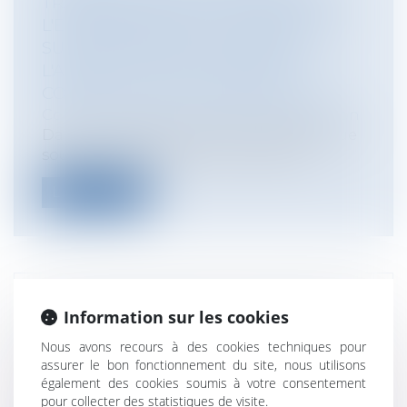
TRAVAUX AUX TORTS EXCLUSIFS DE
L'ENTREPRENEUR ET LE DROIT DE
SUIVI DES TRAVAUX DE REPRISE :
L'APPORT DE LA DÉCISION DU
CONSEIL D'ETAT DU 27 AVRIL 2021
Collectivités
/
Marchés publics
/
Exécution
Dans une décision du 27 avril 2021 rendue
sous numéro 437 148, le Conseil d'E...
Lire la suite
LES STATIONS RELAIS DE TÉLÉPHONIE
Information sur les cookies
MOBILE SONT BIEN SOUMISES À LA
Nous avons recours à des cookies techniques pour
LOI LITTORAL
assurer le bon fonctionnement du site, nous utilisons
Collectivités
/
Environnement
/
également des cookies soumis à votre consentement
Environnement
pour collecter des statistiques de visite.