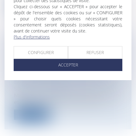
pour collecter des statistiques de visite.
Lire la suite
Cliquez ci-dessous sur « ACCEPTER » pour accepter le
dépôt de l'ensemble des cookies ou sur « CONFIGURER
» pour choisir quels cookies nécessitant votre
consentement seront déposés (cookies statistiques),
avant de continuer votre visite du site.
Plus d'informations
LA DIRECTIVE (UE) 2023/970 : UN PAS
CONFIGURER
REFUSER
DÉCISIF VERS L’EFFECTIVITÉ DU
PRINCIPE D’ÉGALITÉ SALARIALE
ACCEPTER
ENTRE FEMMES ET HOMMES
Particuliers
/
Emploi
/
Contrat de travail
Entreprises
/
Ressources humaines
/
Salaires et avantages
Malgré un encadrement juridique ancien
et formel, le principe d’égalité de ré...
Lire la suite