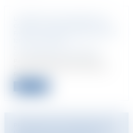
LA RÉSOLUTION JUDICIAIRE D’UN
CONTRAT SAAS POUR INEXÉCUTION
FAUTIVE : ILLUSTRATION DE L’ARTICLE
1217 DU CODE CIVIL
Entreprises
/
Marketing et ventes
/
Contrats commerciaux/ distribution
Par un jugement du 17 juin 2025, le
Tribunal des activités économiques de
Par...
Lire la suite
PRATIQUES DE NON-DÉBAUCHAGE :
L’AUTORITÉ DE LA CONCURRENCE