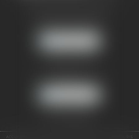
CABINET RUEIL-MALMAISON
121, avenue Paul Doumer
92500 RUEIL-MALMAISON
NOUS LOCALISER
CABINET PARIS
52, boulevard Emile Augier
75116 PARIS
NOUS LOCALISER
Pour nous contacter :
Tél :
01 41 91 76 76
ACCUEIL
LE CABINET
L'ÉQUIPE
EXPERTISES
EUROJURIS