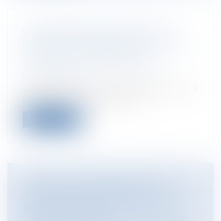
CONCURRENCE DÉLOYALE PAR
IMITATION : APPRÉCIATION GLOBALE
DU RISQUE DE CONFUSION
Entreprises
/
Marketing et ventes
/
Concurrence
Dans son arrêt du 4 juin 2025 (Cass. com., 4
juin 2025, n°24-10.219) la Cour...
Lire la suite
UN NOUVEAU CADRE JURIDIQUE
POUR LA PROTECTION DES
TRAVAILLEURS FACE AUX RISQUES