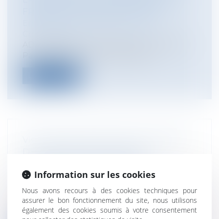
FRANCHIT UN NOUVEAU CAP
Entreprises
/
Marketing et ventes
/
Concurrence
ADLC, décision n°25-D-03 du 11 juin 2025
Par une décision n°25-D-03 du 11...
Lire la suite
VICTOIRE SIGNIFICATIVE EN MATIÈRE
DE RUPTURE DE RELATIONS
COMMERCIALES ÉTABLIES !
Information sur les cookies
Entreprises
/
Marketing et ventes
/
Contrats commerciaux/ distribution
Nous avons recours à des cookies techniques pour
Contexte de l'affaire : une rupture de
assurer le bon fonctionnement du site, nous utilisons
collaboration après 6 années de parten...
également des cookies soumis à votre consentement