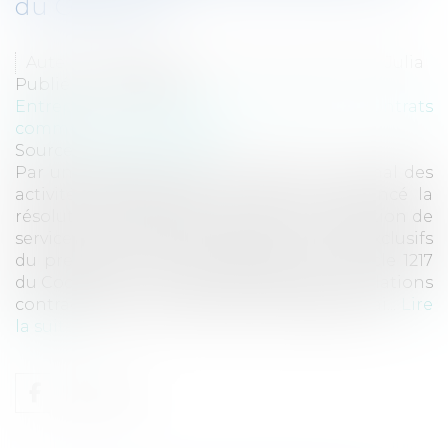
du Code civil
Auteurs : ADAM-CAUMEIL Judith, CAUMEIL Julia
Publié le :
15/07/2025
Entreprises
/
Marketing et ventes
/
Contrats
commerciaux/ distribution
Source :
www.eurojuris.fr
Par un jugement du 17 juin 2025, le Tribunal des
activités économiques de Paris a prononcé la
résolution de plusieurs contrats de prestation de
services informatiques (SaaS) aux torts exclusifs
du prestataire, sur le fondement de l’article 1217
du Code civil. 1. Contexte contractuel Les relations
contractuelles entre les deux sociétés portai...
Lire
la suite