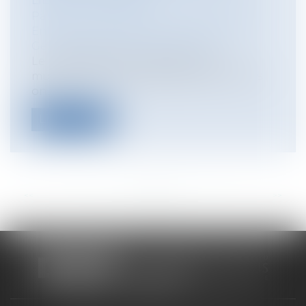
LIÉS À LA CHALEUR
Particuliers
/
Emploi
/
Contrat de travail
Entreprises
/
Gestion de l'entreprise
/
Gestion des risques et sécurité
Le réchauffement climatique et la
multiplication des épisodes caniculaires
on...
Lire la suite
<<
<
...
26
27
28
29
30
31
32
...
>
>>