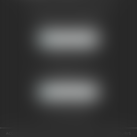
CABINET RUEIL-MALMAISON
121, avenue Paul Doumer
92500 RUEIL-MALMAISON
NOUS LOCALISER
CABINET PARIS
52, boulevard Emile Augier
75116 PARIS
NOUS LOCALISER
Pour nous contacter :
Tél :
01 41 91 76 76
ACCUEIL
LE CABINET
L'ÉQUIPE
EXPERTISES
EUROJURIS