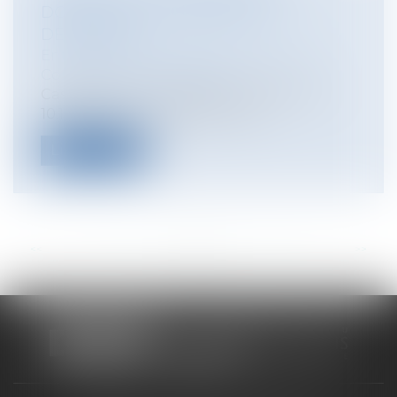
DOMMAGE ET GARANTIE RC
DÉCENNALE
Entreprises
/
Gestion de l'entreprise
/
Construction Immobilier
Cass, 3ème civ, 11 septembre 2025, n°24-
10.139, Publié au bulletin Si l’ar...
Lire la suite
<<
<
...
20
21
22
23
24
25
26
...
>
>>