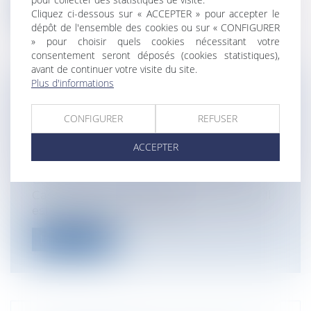
Lire la suite
Cliquez ci-dessous sur « ACCEPTER » pour accepter le
dépôt de l'ensemble des cookies ou sur « CONFIGURER
» pour choisir quels cookies nécessitant votre
consentement seront déposés (cookies statistiques),
avant de continuer votre visite du site.
Plus d'informations
RESPONSABILITÉ DU MAÎTRE DE
L’OUVRAGE ET DÉSORDRES
CONFIGURER
REFUSER
CONSTRUCTIFS
ACCEPTER
Particuliers
/
Patrimoine
/
Construction
Entreprises
/
Gestion de l'entreprise
/
Construction Immobilier
Cass, 3ème civ, 10 juillet 2025, n°23-20.135 Il
est constant que le maître...
Lire la suite