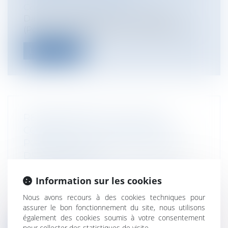
Construction Immobilier
Dans une décision du 3 juillet 2025
(Pourvoi 23-20 553), la Cour de cassation...
Lire la suite
RESPONSABILITÉ DE L’AVOCAT
CONSEIL FISCAL : QUELLE EST LA
PORTÉE DU DEVOIR DE CONSEIL ET
DE PRUDENCE ?
Particuliers
/
Patrimoine
/
Assurances
Entreprises
/
Gestion de l'entreprise
/
Information sur les cookies
Gestion des risques et sécurité
Nous avons recours à des cookies techniques pour
La Cour de cassation a, par une décision
assurer le bon fonctionnement du site, nous utilisons
en date du 25 juin 2025 (n° 23-16.62...
également des cookies soumis à votre consentement
pour collecter des statistiques de visite.