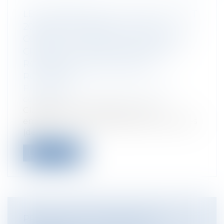
LES APPORTS DE LA LOI DU 9 JUILLET
2025 QUI RENFORCE LA LUTTE
CONTRE LA VIOLENCE ROUTIÈRE EN
CRÉANT LES DÉLITS D’HOMICIDE
ROUTIER ET DE BLESSURES
ROUTIÈRES
Particuliers
/
Civil / Pénal
/
Permis de
conduire
Classiquement les délits routiers
entraînant des conséquences corporelles
(dé...
Lire la suite
PREUVE DE L’IMPUTABILITÉ DU