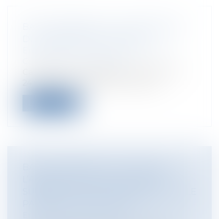
BAIL COMMERCIAL ET SUSPENSION
DU PAIEMENT DES LOYERS
Entreprises
/
Gestion de l'entreprise
/
Construction Immobilier
Cass, 3ème civ, 18 septembre 2025, n°23-
24.005, Publié au bulletin Le paie...
Lire la suite
BAIL COMMERCIAL : EST-CE QUE
L’ARRÊTÉ DE MISE EN SÉCURITÉ
SUSPEND LE BAIL COMMERCIAL OU LE
PAIEMENT DES LOYERS ?
Entreprises
/
Gestion de l'entreprise
/