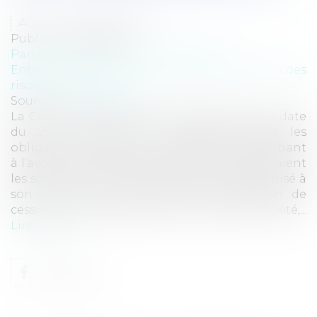
Auteur : DE JESUS Joana
Publié le :
30/09/2025
Particuliers
/
Patrimoine
/
Assurances
Entreprises
/
Gestion de l'entreprise
/
Gestion des
risques et sécurité
Source :
www.eurojuris.fr
La Cour de cassation a, par une décision en date
du 25 juin 2025 (n° 23-16.629), rappelé les
obligations de conseil et de prudence incombant
à l’avocat à l’égard de son client. Les faits étaient
les suivants : Un avocat fiscaliste avait préconisé à
son client, dans le cadre d’une opération de
cession de titres détenus au sein d’une société,...
Lire la suite