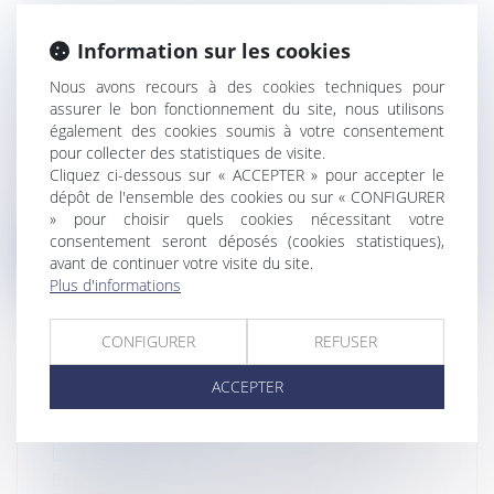
Information sur les cookies
LA PRISE D’ACTE : QUELLES
DIFFÉRENCES AVEC LA DÉMISSION ET
Nous avons recours à des cookies techniques pour
assurer le bon fonctionnement du site, nous utilisons
LA RÉSILIATION JUDICIAIRE ?
également des cookies soumis à votre consentement
Particuliers
/
Emploi
/
Licenciements /
pour collecter des statistiques de visite.
Démission
Cliquez ci-dessous sur « ACCEPTER » pour accepter le
A côté de la rupture conventionnelle, le
dépôt de l'ensemble des cookies ou sur « CONFIGURER
salarié peut prendre seul l’initiati...
» pour choisir quels cookies nécessitant votre
consentement seront déposés (cookies statistiques),
Lire la suite
avant de continuer votre visite du site.
Plus d'informations
CONFIGURER
REFUSER
ACCEPTER
PRÉVENTION DES INCENDIES: DE
NOUVELLES OBLIGATIONS POUR
L'EMPLOYEUR
Entreprises
/
Gestion de l'entreprise
/