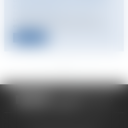
DE LA PREUVE DE L’USAGE SÉRIEUX
Entreprises
/
Marketing et ventes
/
Marques et brevets
Le 2 juillet 2025, le Tribunal de l’Union
européenne a rendu deux arrêts marq...
Lire la suite
<<
<
...
19
20
21
22
23
24
25
...
>
>>
CABINET RUEIL-MALMAISON