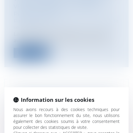
VENTE ET PREMIER ACQUÉREUR
PROFESSIONNEL
Particuliers
/
Consommation
/
Contrats de
vente / Prêts
La société PELRAS (vendeur originaire),
avait vendu à la société [WG automobi...
Lire la suite
RESPONSABILITÉ DES GESTIONNAIRES
PUBLICS : LA MISE EN JEU DE LA
Information sur les cookies
RESPONSABILITÉ DES ÉLUS LOCAUX
Nous avons recours à des cookies techniques pour
PARALYSÉE PAR LE CONSEIL
assurer le bon fonctionnement du site, nous utilisons
CONSTITUTIONNEL ?
également des cookies soumis à votre consentement
pour collecter des statistiques de visite.
Collectivités
/
Contentieux
/