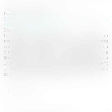
Auteur : Delahousse Christophe
Publié le :
09/10/2025
Entreprises
/
Gestion de l'entreprise
/
Communication et vie sociale
Source :
www.eurojuris.fr
Le compte courant d’associé constitue un
mécanisme essentiel dans la vie des sociétés
commerciales, permettant à leurs associés ou
dirigeants d’assurer temporairement le
financement de l’activité sociale, sans procéder à
une augmentation de capital. Régulièrement
utilisé dans la pratique, ce dispositif juridique
soulève des interrogations récurr...
Lire la suite