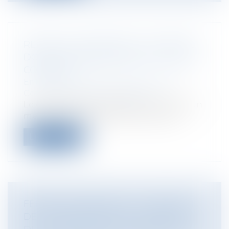
RETRAIT D’UN ASSOCIÉ : LA SOCIÉTÉ
DOIT-ELLE REMBOURSER LE COMPTE
COURANT ?
Entreprises
/
Gestion de l'entreprise
/
Communication et vie sociale
Le compte courant d’associé constitue un
mécanisme essentiel dans la vie des...
Lire la suite
FERRARI TESTAROSSA : LE TRIBUNAL
DE L’UE RÉAFFIRME LA SOUPLESSE