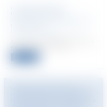
LA RECONNAISSANCE DE
RESPONSABILITÉ PAR LE
CONSTRUCTEUR N’INTERROMPT PAS
LA FORCLUSION
Entreprises
/
Gestion de l'entreprise
/
Construction Immobilier
Cass, 3ème civ, 9 octobre 2025, n°23-20.446
Par un arrêt rendu le 9 octobr...
Lire la suite
GARANTIE DES VICES CACHÉS :
ACTION EXERCÉE À L’ENCONTRE DU
VENDEUR ORIGINAIRE À RAISON D’UN
VICE ANTÉRIEUR À LA PREMIÈRE