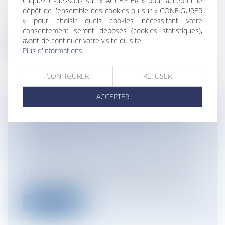
Cliquez ci-dessous sur « ACCEPTER » pour accepter le
Responsabilité administrative
dépôt de l'ensemble des cookies ou sur « CONFIGURER
Si la réforme de la responsabilité des
» pour choisir quels cookies nécessitant votre
gestionnaires publics, issue de l’ordo...
consentement seront déposés (cookies statistiques),
avant de continuer votre visite du site.
Lire la suite
Plus d'informations
CONFIGURER
REFUSER
ACCEPTER
BAIL COMMERCIAL : OBLIGATION DE
DÉLIVRANCE DU BAILLEUR ET
PRESCRIPTION
Entreprises
/
Gestion de l'entreprise
/
Construction Immobilier
Une SCI (bailleur) a aménagé une partie
de la surface louée en construisant u...
Lire la suite