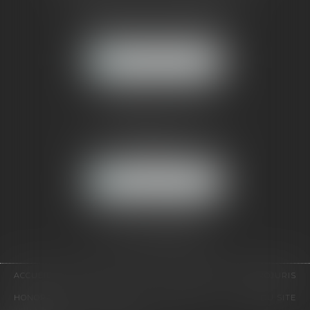
121, avenue Paul Doumer
92500 RUEIL-MALMAISON
NOUS LOCALISER
CABINET PARIS
52, boulevard Emile Augier
75116 PARIS
NOUS LOCALISER
Pour nous contacter :
Tél :
01 41 91 76 76
ACCUEIL
LE CABINET
L'ÉQUIPE
EXPERTISES
EUROJURIS
HONORAIRES
VIDÉOS
CONTACT
PLAN DU SITE