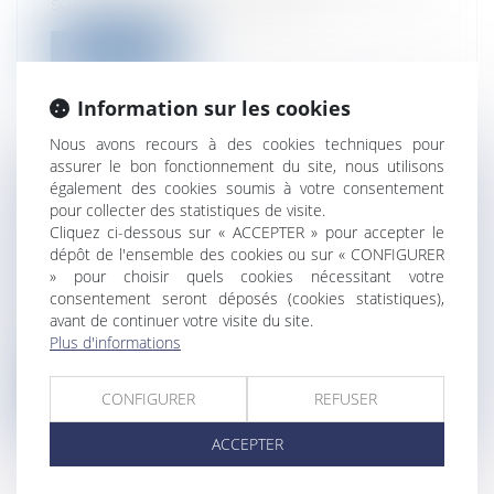
son initiative, le délai de pré...
Lire la suite
Information sur les cookies
Nous avons recours à des cookies techniques pour
assurer le bon fonctionnement du site, nous utilisons
également des cookies soumis à votre consentement
RUPTURE AMIABLE DU CONTRAT DE
pour collecter des statistiques de visite.
TRAVAIL: ATTENTION AUX
Cliquez ci-dessous sur « ACCEPTER » pour accepter le
CONSÉQUENCES!
dépôt de l'ensemble des cookies ou sur « CONFIGURER
Particuliers
/
Emploi
/
Licenciements /
» pour choisir quels cookies nécessitant votre
consentement seront déposés (cookies statistiques),
Démission
avant de continuer votre visite du site.
En cas de rupture conventionnelle du
Plus d'informations
contrat de travail, des compagnies d'ass...
Lire la suite
CONFIGURER
REFUSER
ACCEPTER