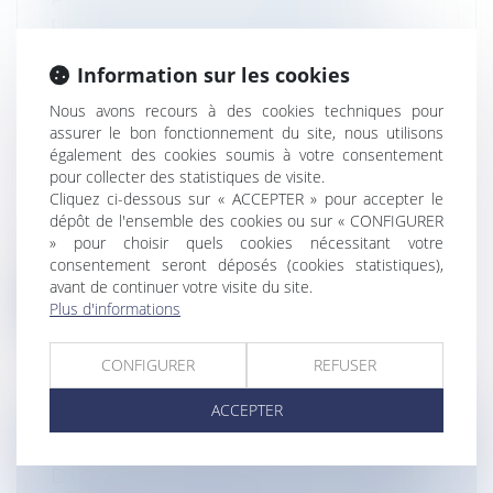
UNE ASSIGNATION EN RÉFÉRÉ
EXPERTISE RECOMMENCE À COURIR
Information sur les cookies
POUR UN DÉLAI DE MÊME NATURE À
COMPTER DU DÉPÔT DU RAPPORT
Nous avons recours à des cookies techniques pour
assurer le bon fonctionnement du site, nous utilisons
D’EXPERTISE JUDICIAIRE
également des cookies soumis à votre consentement
Particuliers
/
Patrimoine
/
Construction
pour collecter des statistiques de visite.
Particuliers
/
Civil / Pénal
/
Procédure
Cliquez ci-dessous sur « ACCEPTER » pour accepter le
pénale / Procédure civile
dépôt de l'ensemble des cookies ou sur « CONFIGURER
Cass, 3ème civ, 11 juillet 2024, n°23-18.495 A
» pour choisir quels cookies nécessitant votre
la suite d’une consommation...
consentement seront déposés (cookies statistiques),
avant de continuer votre visite du site.
Lire la suite
Plus d'informations
CONFIGURER
REFUSER
ACCEPTER
CONDITIONS DE FIXATION JUDICIAIRE
D'UN LOYER BINAIRE : LA COUR DE