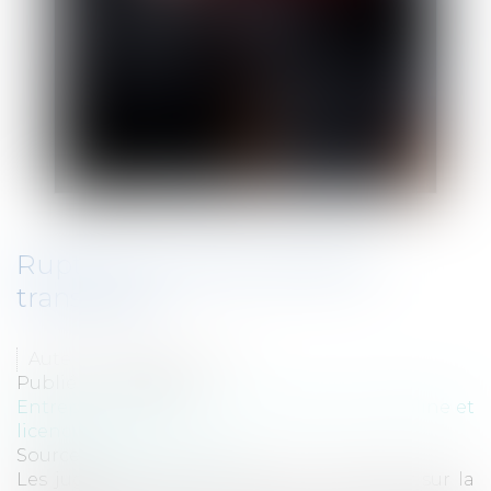
Rupture conventionnelle et
transaction
Auteur : SEDOS CONSEIL
Publié le :
17/06/2014
Entreprises
/
Ressources humaines
/
Discipline et
licenciement
Source :
www.eurojuris.fr
Les juges ont été amenés à se prononcer sur la