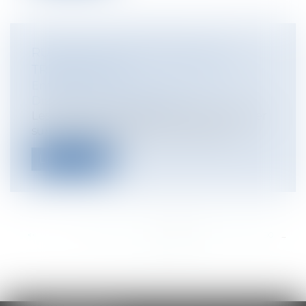
RUPTURE CONVENTIONNELLE ET
TRANSACTION
Entreprises
/
Ressources humaines
/
Discipline et licenciement
Les juges ont été amenés à se prononcer
sur la compatibilité d’une rupture co...
Lire la suite
<<
<
...
484
485
486
487
488
489
490
...
>
>>