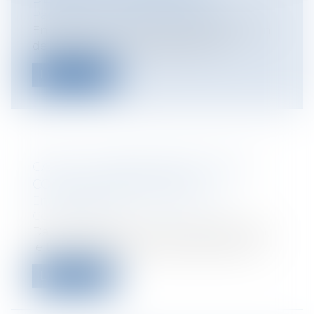
Particuliers
/
Famille
/
Successions
En France, il est interdit de déshériter un
de ses enfants. A compter du 17 A...
Lire la suite
CANAL + ET BEIN SPORTS: PAS DE
CONCURRENCE DÉLOYALE
Entreprises
/
Marketing et ventes
/
Concurrence
Dans un jugement rendu ce 18 juin 2014,
le tribunal de commerce de Nanterre d...
Lire la suite