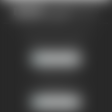
CABINET RUEIL-MALMAISON
121, avenue Paul Doumer
92500 RUEIL-MALMAISON
NOUS LOCALISER
CABINET PARIS
52, boulevard Emile Augier
75116 PARIS
NOUS LOCALISER