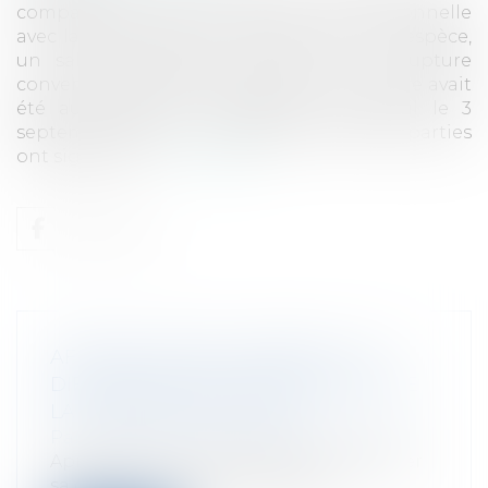
compatibilité d’une rupture conventionnelle
avec la conclusion d’une transaction. En l’espèce,
un salarié protégé avait conclu une rupture
conventionnelle le 9 juin 2009, et la rupture avait
été autorisée par l’inspecteur du travail le 3
septembre 2009. Le 4 septembre 2009, les parties
ont signé une...
Lire la suite
AFFAIRE VINCENT LAMBERT : LES
DIFFÉRENTS REBONDISSEMENTS DE
LA JOURNÉE DU 24 JUIN
Particuliers
/
Santé
/
Préjudice corporel
Après que le Conseil d'Etat ait rendu hier
sa décision décidant l'arrêt de l'...