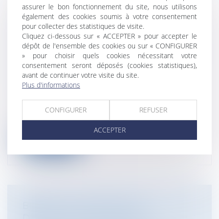
assurer le bon fonctionnement du site, nous utilisons
RÉPARTITION DES SIÈGES DE
également des cookies soumis à votre consentement
pour collecter des statistiques de visite.
CONSEILLERS COMMUNAUTAIRES
Cliquez ci-dessous sur « ACCEPTER » pour accepter le
ENTRE LES COMMUNES MEMBRES
dépôt de l'ensemble des cookies ou sur « CONFIGURER
D'UNE COMMUNAUTÉ DE COMMUNES
» pour choisir quels cookies nécessitant votre
OU D'UNE COMMUNAUTÉ
consentement seront déposés (cookies statistiques),
avant de continuer votre visite du site.
D'AGGLOMÉRATION
Plus d'informations
Collectivités
/
Services publics
/
Fonction
publique / Personnel administratif
CONFIGURER
REFUSER
Le Conseil constitutionnel a été saisi le 11
avril d'une QPC posée par la com...
ACCEPTER
Lire la suite
BIENTÔT LA POSSIBILITÉ DE
DÉSHÉRITER SES ENFANTS