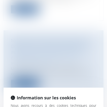
Lire la suite
MODIFICATION DES MODALITÉS DE
DÉPÔT DES TITRES DE PROPRIÉTÉ
INDUSTRIELLE AUPRÈS DE L'INPI
Entreprises
/
Marketing et ventes
/
Marques et brevets
Un décret du 20 juin 2014 modifie la
composition du conseil d'administration...
Lire la suite
Information sur les cookies
Nous avons recours à des cookies techniques pour