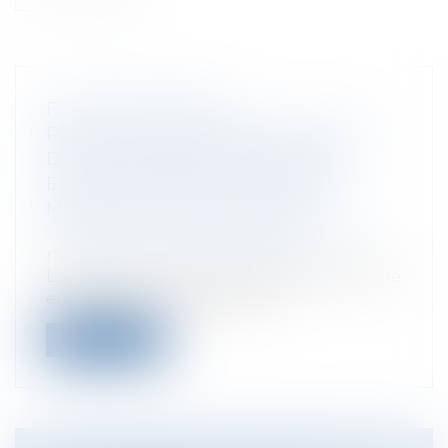
FOCUS SUR LE NON
RENOUVELLEMENT DES CONTRATS
DES ACCUEILLANTS FAMILIAUX
EMPLOYÉS PAR DES PERSONNES
MORALES DE DROIT PUBLIC
Collectivités
/
Services publics
/
Fonction
publique / Personnel administratif
L’article L. 444-1 du code de l’action sociale
et des familles, dispose que :...
Lire la suite