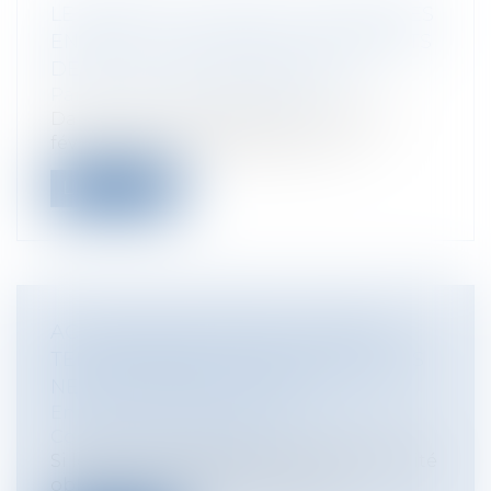
LE RESPECT DU DROIT À L’IMAGE DES
ENFANTS : QUELS SONT LES APPORTS
DE LA LOI DU 19 FÉVRIER 2024 ?
Particuliers
/
Famille
/
Enfants
Dans le Journal Officiel de ce mardi 19
février 2024, a été publiée la loi n°...
Lire la suite
ACTIVITÉS DÉCLARÉES, LORSQUE
TERRASSEMENT ET ENROCHEMENTS
NE SE CONFONDENT PAS
Entreprises
/
Gestion de l'entreprise
/
Construction Immobilier
Si le contrat d’assurance de responsabilité
obligatoire que doit souscrire to...