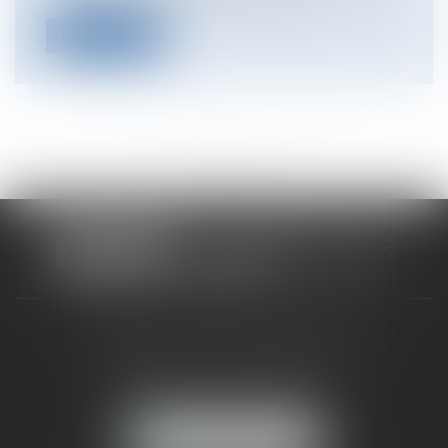
Lire la suite
<<
<
...
84
85
86
87
88
89
90
...
>
>>
CABINET RUEIL-MALMAISON
121, avenue Paul Doumer
92500 RUEIL-MALMAISON
NOUS LOCALISER