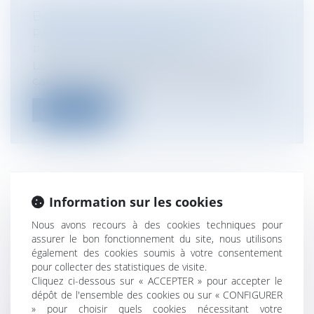
BAIL D’HABITATION : DIVORCE ET
PAIEMENT DES LOYERS
Particuliers
/
Famille
/
Divorces
Le devenir du logement familial dans le
cadre d’un divorce est une interrogat...
Lire la suite
Information sur les cookies
LE SALARIÉ PEUT-IL PARTIR EN
CONGÉS SANS PRÉVENIR SON
Nous avons recours à des cookies techniques pour
EMPLOYEUR ?
assurer le bon fonctionnement du site, nous utilisons
également des cookies soumis à votre consentement
Particuliers
/
Emploi
/
Contrat de travail
pour collecter des statistiques de visite.
Entreprises
/
Ressources humaines
/
Cliquez ci-dessous sur « ACCEPTER » pour accepter le
Contrat de travail
dépôt de l'ensemble des cookies ou sur « CONFIGURER
Après avoir rendu des arrêts concernant
» pour choisir quels cookies nécessitant votre